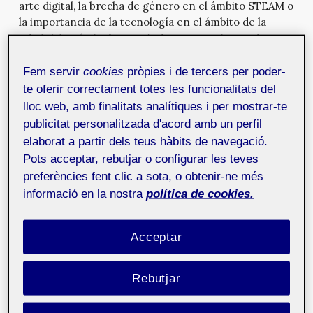
arte digital, la brecha de género en el ámbito STEAM o
la importancia de la tecnología en el ámbito de la
salud. Además, incluye artículos y entrevistas sobre
educación, diseño y visualización de datos. Figura 1.
#See You at Home – The Domestic Spaces as Public
Fem servir
cookies
pròpies i de tercers per poder-
Encounter, de Bettina Katja Lange, Uwe Brunner, Joan
te oferir correctament totes les funcionalitats del
Soler-A...
lloc web, amb finalitats analítiques i per mostrar-te
publicitat personalitzada d'acord amb un perfil
elaborat a partir dels teus hàbits de navegació.
ISEA2022 Barcelona
15 de novembre de
Pots acceptar, rebutjar o configurar les teves
2022
preferències fent clic a sota, o obtenir-ne més
El Simposio Internacional de Arte Electrónico ISEA
informació en la nostra
política de cookies.
celebró su 27.ª edición en Barcelona después de 10
años sin aterrizar en Europa. Esta edición, impulsada
por la UOC, reunió a una comunidad de expertos en
Acceptar
arte, ciencia y tecnología, así como a artistas digitales
nacionales e internacionales. ISEA2022 Barcelona,
además, extendió su programación a diversos puntos
Rebutjar
de Barcelona y Cataluña.