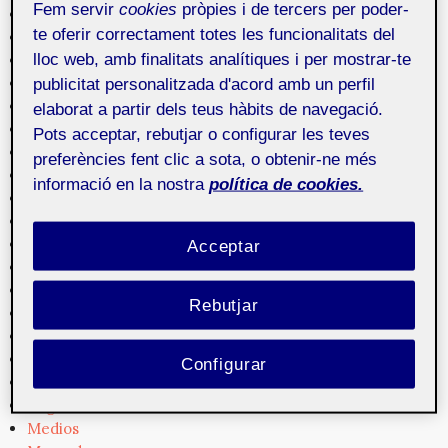
Fem servir
cookies
pròpies i de tercers per poder-
Arte
te oferir correctament totes les funcionalitats del
Audio
lloc web, amb finalitats analítiques i per mostrar-te
Creación
Cultura
publicitat personalitzada d'acord amb un perfil
Cultura digital
elaborat a partir dels teus hàbits de navegació.
Diseño
Pots acceptar, rebutjar o configurar les teves
Dispositivos
preferències fent clic a sota, o obtenir-ne més
Empresa
informació en la nostra
política de cookies.
Experiencia de usuario
Formación
Fotografía
Acceptar
Gestión de contenidos
Gráficos
Rebutjar
Herramientas
Interacción
Interactividad
Configurar
Interfaces
Legislación
Medios