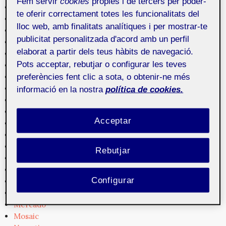
Fem servir
cookies
pròpies i de tercers per poder-
Creación
te oferir correctament totes les funcionalitats del
Cultura
lloc web, amb finalitats analítiques i per mostrar-te
Cultura digital
publicitat personalitzada d'acord amb un perfil
Diseño
elaborat a partir dels teus hàbits de navegació.
Dispositivos
Pots acceptar, rebutjar o configurar les teves
Empresa
preferències fent clic a sota, o obtenir-ne més
Experiencia de usuario
Formación
informació en la nostra
política de cookies.
Fotografía
Gestión de contenidos
Acceptar
Gráficos
Herramientas
Interacción
Rebutjar
Interactividad
Interfaces
Configurar
Legislación
Medios
Mercado
Mosaic