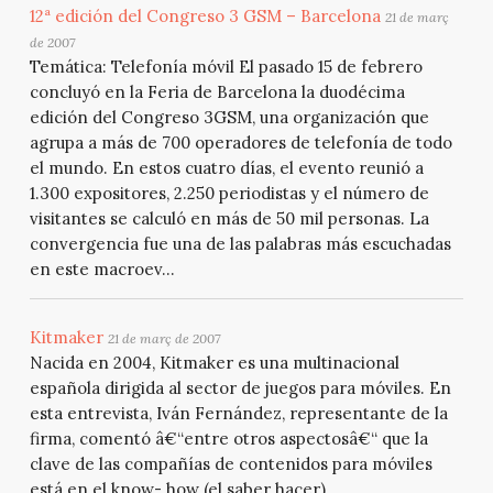
12ª edición del Congreso 3 GSM – Barcelona
21 de març
de 2007
Temática: Telefonía móvil El pasado 15 de febrero
concluyó en la Feria de Barcelona la duodécima
edición del Congreso 3GSM, una organización que
agrupa a más de 700 operadores de telefonía de todo
el mundo. En estos cuatro días, el evento reunió a
1.300 expositores, 2.250 periodistas y el número de
visitantes se calculó en más de 50 mil personas. La
convergencia fue una de las palabras más escuchadas
en este macroev...
Kitmaker
21 de març de 2007
Nacida en 2004, Kitmaker es una multinacional
española dirigida al sector de juegos para móviles. En
esta entrevista, Iván Fernández, representante de la
firma, comentó â€“entre otros aspectosâ€“ que la
clave de las compañías de contenidos para móviles
está en el know- how (el saber hacer).