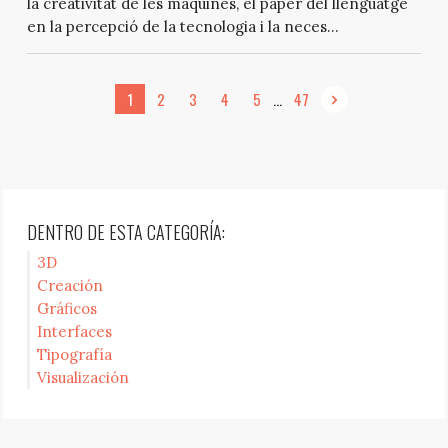
la creativitat de les màquines, el paper del llenguatge
en la percepció de la tecnologia i la neces...
...
1
2
3
4
5
47
DENTRO DE ESTA CATEGORÍA:
3D
Creación
Gráficos
Interfaces
Tipografía
Visualización