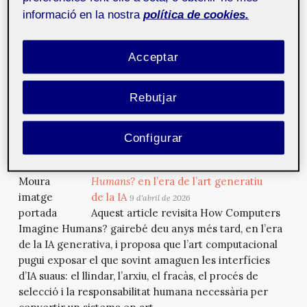
This article revisits How Computers Imagine Humans?
informació en la nostra
política de cookies.
nearly ten years later, in the generative AI era, and
proposes that computational art can expose what
Acceptar
smooth AI interfaces often hide: the threshold, the
archive, the failure, the selection process and the
human responsibility required to turn a system into
Rebutjar
art.
Configurar
La força bruta i l’humà sintètic:
revisitant
How Computers Imagine
Humans?
en l’era de l’art generatiu
de la IA
9 d'abril de 2026
Aquest article revisita How Computers
Imagine Humans? gairebé deu anys més tard, en l’era
de la IA generativa, i proposa que l’art computacional
pugui exposar el que sovint amaguen les interfícies
d’IA suaus: el llindar, l’arxiu, el fracàs, el procés de
selecció i la responsabilitat humana necessària per