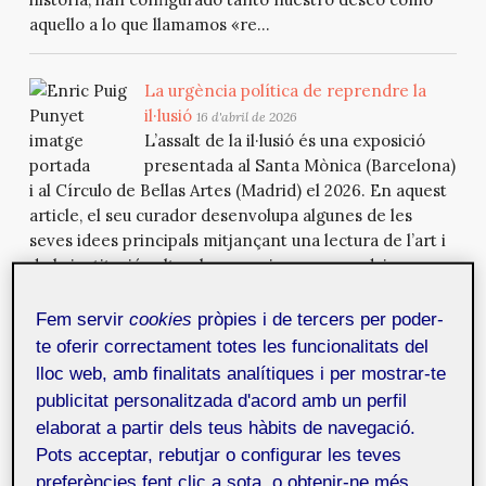
aquello a lo que llamamos «re...
La urgència política de reprendre la
il·lusió
16 d'abril de 2026
L’assalt de la il·lusió és una exposició
presentada al Santa Mònica (Barcelona)
i al Círculo de Bellas Artes (Madrid) el 2026. En aquest
article, el seu curador desenvolupa algunes de les
seves idees principals mitjançant una lectura de l’art i
de la institució cultural com a eines per produir
il·lusions i enganys que, al llarg de la seva història, han
configurat tant el nostre desig com allò a què
Fem servir
cookies
pròpies i de tercers per poder-
anomenem «realitat...
te oferir correctament totes les funcionalitats del
lloc web, amb finalitats analítiques i per mostrar-te
publicitat personalitzada d'acord amb un perfil
Brute force and the synthetic
elaborat a partir dels teus hàbits de navegació.
human: revisiting
How Computers
Pots acceptar, rebutjar o configurar les teves
Imagine Humans?
in the generative
preferències fent clic a sota, o obtenir-ne més
AI art era
9 d'abril de 2026