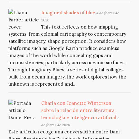
Imagined shades of blue
4 de febrer de
2026
This text reflects on how mapping
systems, from colonial cartography to contemporary
satellite imagery, shape perception. It considers how
platforms such as Google Earth produce seamless
images of the world while concealing gaps and
inconsistencies, particularly across oceanic surfaces.
Through Imaginary Blues, a series of digital collages
built from ocean imagery, the work explores how the
unknown is represented and...
Charla con Jeanette Winterson
sobre la relación entre literatura,
tecnología e inteligencia artificial
2
de febrer de 2026
Este artículo recoge una conversación entre Dani
Riera, director de los Estudios de Informática,