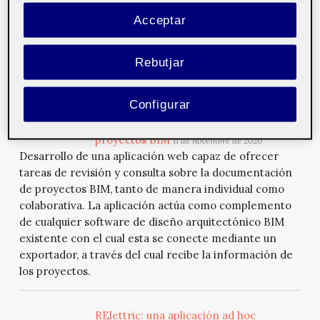
grado de personalización por lo que respecta a las
Acceptar
unidades de cada convertidor. Además, la aplicación
incorpora información que el usuario puede consultar
Rebutjar
(anécdotas, curiosidades,...
Configurar
Aplicación para la revisión y
consulta de la documentación de
proyectos BIM
11 de novembre de 2020
Desarrollo de una aplicación web capaz de ofrecer
tareas de revisión y consulta sobre la documentación
de proyectos BIM, tanto de manera individual como
colaborativa. La aplicación actúa como complemento
de cualquier software de diseño arquitectónico BIM
existente con el cual esta se conecte mediante un
exportador, a través del cual recibe la información de
los proyectos.
RElettric: una aplicación ad hoc