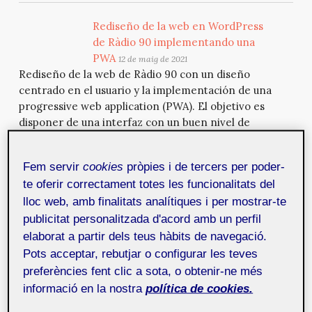
Rediseño de la web en WordPress
de Ràdio 90 implementando una
PWA
12 de maig de 2021
Rediseño de la web de Ràdio 90 con un diseño
centrado en el usuario y la implementación de una
progressive web application (PWA). El objetivo es
disponer de una interfaz con un buen nivel de
usabilidad, atractiva, muy fácil de usar e intuitiva,
acercando los podcasts y la emisión en directo a los
Fem servir
cookies
pròpies i de tercers per poder-
oyentes.
te oferir correctament totes les funcionalitats del
lloc web, amb finalitats analítiques i per mostrar-te
Convertidor App: convertidor de
publicitat personalitzada d'acord amb un perfil
unidades y divisas
17 de març de 2021
elaborat a partir dels teus hàbits de navegació.
Convertidor App es un conversor de unidades y divisas
Pots acceptar, rebutjar o configurar les teves
para dispositivos móviles que pretende mejorar las
preferències fent clic a sota, o obtenir-ne més
herramientas de conversión habituales,
informació en la nostra
política de cookies.
proporcionando al usuario una nueva forma de
introducción y recuperación de datos, con un alto