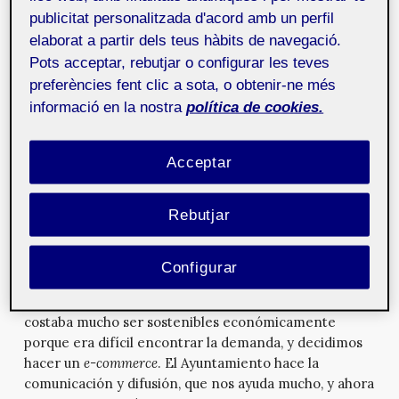
entidades y darle una salida. De momento, circula.cat
publicitat personalitzada d'acord amb un perfil
está hecho solo para entidades sin ánimo de lucro,
elaborat a partir dels teus hàbits de navegació.
para cooperativas y escuelas que pagan el precio que
Pots acceptar, rebutjar o configurar les teves
ha costado la recirculación, es un precio justo. Nuestra
preferències fent clic a sota, o obtenir-ne més
batalla ahora es que nos dejen abrirlo a la persona de a
informació en la nostra
política de cookies.
pie, porque creemos que el cambio de paradigma se
producirá realmente cuando las personas puedan
acceder y comprar de segunda mano, porque si no se
Acceptar
hace un binomio segunda mano-pobreza, Circula.cat
es el paso final de una serie de caminos que hemos
recorrido antes.
Rebutjar
¿En qué momento surgió la idea?
Configurar
Surgió hace un año y fue una idea conjunta con el
Ayuntamiento de Barcelona. Había poco mercado, nos
costaba mucho ser sostenibles económicamente
porque era difícil encontrar la demanda, y decidimos
hacer un
e-commerce
. El Ayuntamiento hace la
comunicación y difusión, que nos ayuda mucho, y ahora