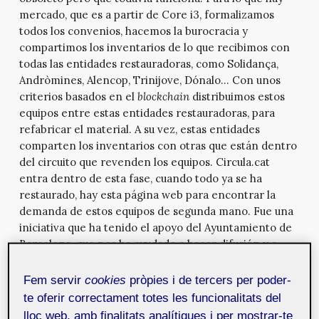
mercado, que es a partir de Core i3, formalizamos
todos los convenios, hacemos la burocracia y
compartimos los inventarios de lo que recibimos con
todas las entidades restauradoras, como Solidança,
Andròmines, Alencop, Trinijove, Dónalo… Con unos
criterios basados en el
blockchain
distribuimos estos
equipos entre estas entidades restauradoras, para
refabricar el material. A su vez, estas entidades
comparten los inventarios con otras que están dentro
del circuito que revenden los equipos. Circula.cat
entra dentro de esta fase, cuando todo ya se ha
restaurado, hay esta página web para encontrar la
demanda de estos equipos de segunda mano. Fue una
iniciativa que ha tenido el apoyo del Ayuntamiento de
Barcelona, que nos ha ayudado a hacer difusión y a
intentar abrir mercado en el mercado de segunda
mano, que aquí todavía es muy incipiente. Por eso
Fem servir
cookies
pròpies i de tercers per poder-
pensamos en hacer un
e-commerce
para vender todo
te oferir correctament totes les funcionalitats del
este material que estamos restaurando entre todas las
lloc web, amb finalitats analítiques i per mostrar-te