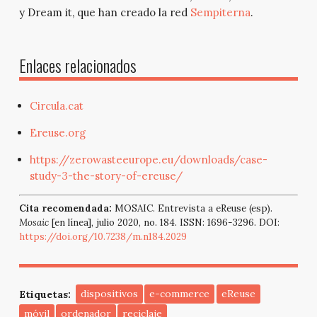
y Dream it, que han creado la red
Sempiterna
.
Enlaces relacionados
Circula.cat
Ereuse.org
https://zerowasteeurope.eu/downloads/case-
study-3-the-story-of-ereuse/
Cita recomendada:
MOSAIC. Entrevista a eReuse (esp).
Mosaic
[en línea], julio 2020, no. 184. ISSN: 1696-3296. DOI:
https://doi.org/10.7238/m.n184.2029
Etiquetas:
dispositivos
e-commerce
eReuse
móvil
ordenador
reciclaje