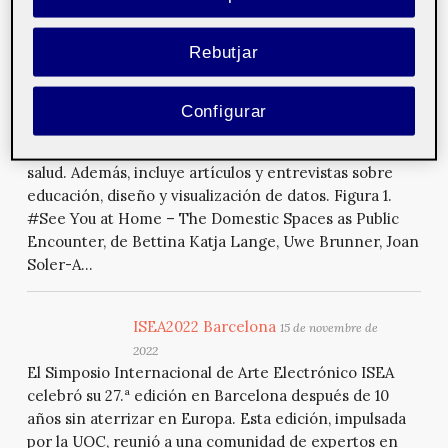
Editorial Mosaic número 197
15 de
Rebutjar
novembre de 2022
Mosaic estrena curso académico 2022-2023 con la
publicación de un número que aborda temas como el
Configurar
arte digital, la brecha de género en el ámbito STEAM o
la importancia de la tecnología en el ámbito de la
salud. Además, incluye artículos y entrevistas sobre
educación, diseño y visualización de datos. Figura 1.
#See You at Home – The Domestic Spaces as Public
Encounter, de Bettina Katja Lange, Uwe Brunner, Joan
Soler-A...
ISEA2022 Barcelona
15 de novembre de
2022
El Simposio Internacional de Arte Electrónico ISEA
celebró su 27.ª edición en Barcelona después de 10
años sin aterrizar en Europa. Esta edición, impulsada
por la UOC, reunió a una comunidad de expertos en