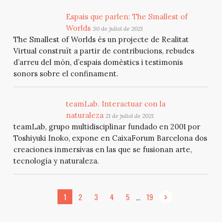
Espais que parlen: The Smallest of
Worlds
30 de juliol de 2021
The Smallest of Worlds és un projecte de Realitat
Virtual construït a partir de contribucions, rebudes
d’arreu del món, d’espais domèstics i testimonis
sonors sobre el confinament.
teamLab. Interactuar con la
naturaleza
21 de juliol de 2021
teamLab, grupo multidisciplinar fundado en 2001 por
Toshiyuki Inoko, expone en CaixaForum Barcelona dos
creaciones inmersivas en las que se fusionan arte,
tecnología y naturaleza.
...
1
2
3
4
5
19