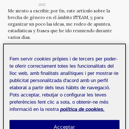
2022
Me siento a escribir, por fin, este artículo sobre la
brecha de género en el ámbito STEAM, y, para
organizar un poco las ideas, me rodeo de apuntes,
estadísticas y frases que he ido reuniendo durante
varios días.
Editorial Mosaic número 197
15 de
Fem servir
cookies
pròpies i de tercers per poder-
novembre de 2022
te oferir correctament totes les funcionalitats del
Mosaic estrena el curs acadèmic 2022-2023 amb la
lloc web, amb finalitats analítiques i per mostrar-te
publicació d’un número que aborda temes com l’art
publicitat personalitzada d'acord amb un perfil
digital, la bretxa de gènere en l’àmbit STEAM o la
elaborat a partir dels teus hàbits de navegació.
importància de la tecnologia en l’àmbit de la salut. A
més, inclou articles i entrevistes sobre educació,
Pots acceptar, rebutjar o configurar les teves
disseny i visualització de dades. Figura 1. #See You at
preferències fent clic a sota, o obtenir-ne més
Home – The Domestic Spaces as Public Encounter, de
informació en la nostra
política de cookies.
Bettina Katja Lange, Uwe Brunner, Joan Soler-Adillon.
Fon...
Acceptar