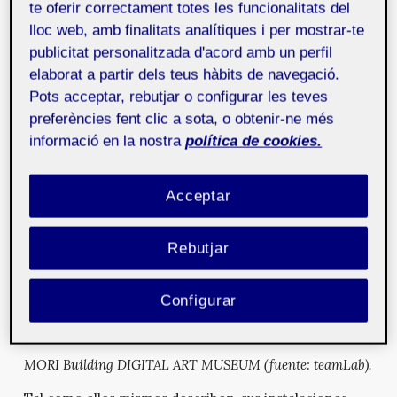
te oferir correctament totes les funcionalitats del
En
teamLab SuperNature
, en Macao, la conexión
lloc web, amb finalitats analítiques i per mostrar-te
entre cuerpo humano y obra digital se expande en
salas de diferentes alturas, que pueden llegar a medir
publicitat personalitzada d'acord amb un perfil
hasta ocho metros (Oen
et al
., 2020).
elaborat a partir dels teus hàbits de navegació.
Pots acceptar, rebutjar o configurar les teves
preferències fent clic a sota, o obtenir-ne més
informació en la nostra
política de cookies.
Acceptar
Rebutjar
Configurar
MORI Building DIGITAL ART MUSEUM (fuente: teamLab).