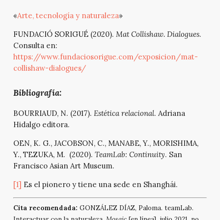
«
Arte, tecnología y naturaleza
»
FUNDACIÓ SORIGUÉ (2020).
Mat Collishaw. Dialogues
.
Consulta en:
https://www.fundaciosorigue.com/exposicion/mat-
collishaw-dialogues/
Bibliografía:
BOURRIAUD, N. (2017).
Estética relacional
. Adriana
Hidalgo editora.
OEN, K. G., JACOBSON, C., MANABE, Y., MORISHIMA,
Y., TEZUKA, M. (2020).
TeamLab: Continuity
. San
Francisco Asian Art Museum.
[1]
Es el pionero y tiene una sede en Shanghái.
Cita recomendada:
GONZÁLEZ DÍAZ, Paloma. teamLab.
Interactuar con la naturaleza.
Mosaic
[en línea], julio 2021, no.