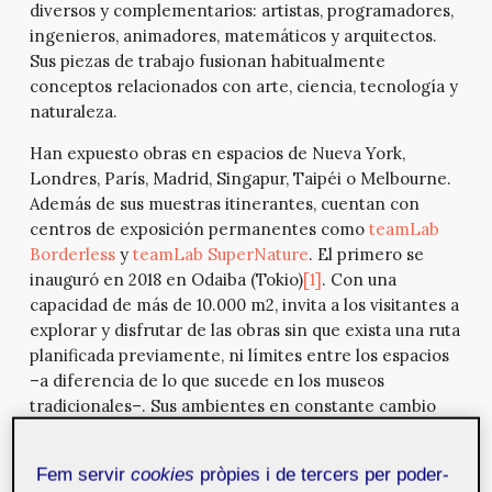
diversos y complementarios: artistas, programadores,
ingenieros, animadores, matemáticos y arquitectos.
Sus piezas de trabajo fusionan habitualmente
conceptos relacionados con arte, ciencia, tecnología y
naturaleza.
Han expuesto obras en espacios de Nueva York,
Londres, París, Madrid, Singapur, Taipéi o Melbourne.
Además de sus muestras itinerantes, cuentan con
centros de exposición permanentes como
teamLab
Borderless
y
teamLab SuperNature
. El primero se
inauguró en 2018 en Odaiba (Tokio)
[1]
. Con una
capacidad de más de 10.000 m
2
, invita a los visitantes a
explorar y disfrutar de las obras sin que exista una ruta
planificada previamente, ni límites entre los espacios
–a diferencia de lo que sucede en los museos
tradicionales–. Sus ambientes en constante cambio
permiten a los espectadores percibir nuevas
sensaciones, y crear colectivamente junto al resto de
Fem servir
cookies
pròpies i de tercers per poder-
los visitantes nuevas experiencias y diálogos creativos.