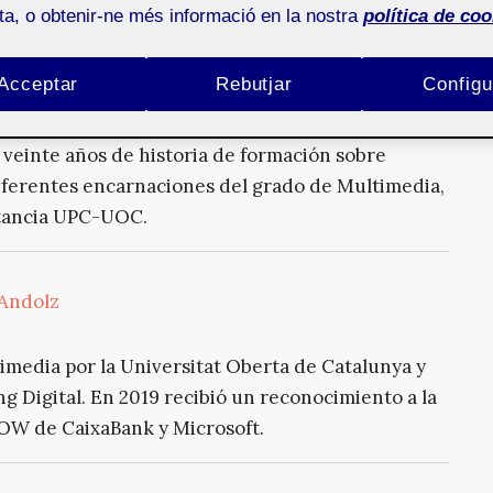
ota, o obtenir-ne més informació en la nostra
política de coo
ltimedia en la UOC: dos décadas, cuatro planes de
uturo
Acceptar
Rebutjar
Configu
as de Interacción Digital y Multimedia es una
 veinte años de historia de formación sobre
diferentes encarnaciones del grado de Multimedia,
stancia UPC-UOC.
 Andolz
imedia por la Universitat Oberta de Catalunya y
 Digital. En 2019 recibió un reconocimiento a la
OW de CaixaBank y Microsoft.