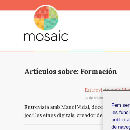
Artículos sobre: Formación
Entrevista amb Man
24 de novembre de 2022
Fem ser
Entrevista amb Manel Vidal, docent interessat
les funci
joc i les eines digitals, creador del pòdcast 
publicit
de naveg