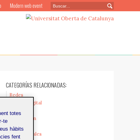
o
Modern web event
CATEGORÍAS RELACIONADAS:
Redes
Cultura digital
Empresa
ment totes
Legislación
r-te
Mercado
teus hàbits
Profesionales
cies fent