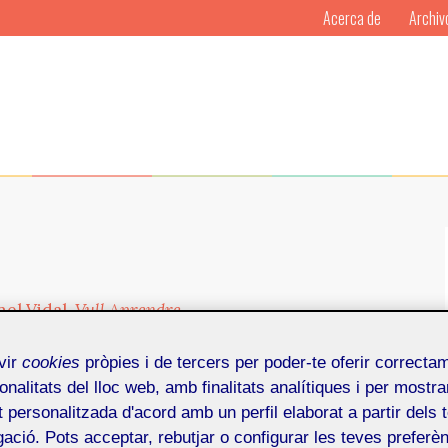
Acerca de
Archiv
el Vidal.
Vull Aprendre
vir
cookies
pròpies i de tercers per poder-te oferir correcta
 en l’aprenentatge dels i les infants mitjançant el
onalitats del lloc web, amb finalitats analítiques i per mostra
Vull Aprendre.
at personalitzada d'acord amb un perfil elaborat a partir dels 
ació. Pots acceptar, rebutjar o configurar les teves preferèn