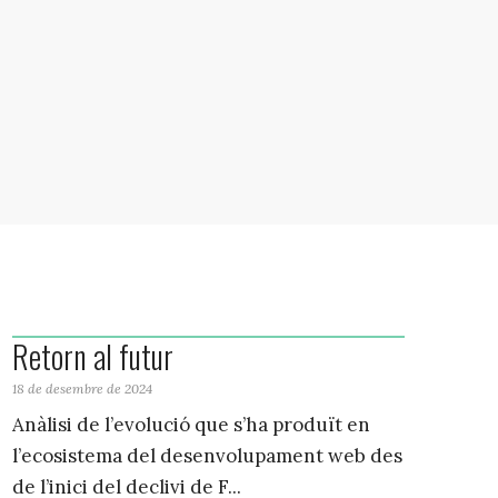
Retorn al futur
18 de desembre de 2024
Anàlisi de l’evolució que s’ha produït en
l’ecosistema del desenvolupament web des
de l’inici del declivi de F...