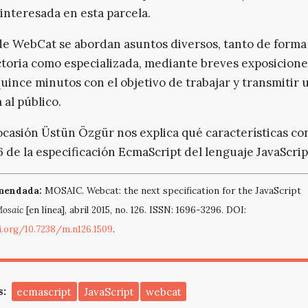
interesada en esta parcela.
e WebCat se abordan asuntos diversos, tanto de forma
toria como especializada, mediante breves exposicione
uince minutos con el objetivo de trabajar y transmitir 
 al público.
ocasión
Üstün
Özgür
nos explica qué
características
con
6 de la especificación
EcmaScript
del lenguaje
JavaScrip
omendada:
MOSAIC. Webcat: the next specification for the JavaScript
osaic
[en línea], abril 2015, no. 126. ISSN: 1696-3296. DOI:
i.org/10.7238/m.n126.1509
.
s:
ecmascript
JavaScript
webcat