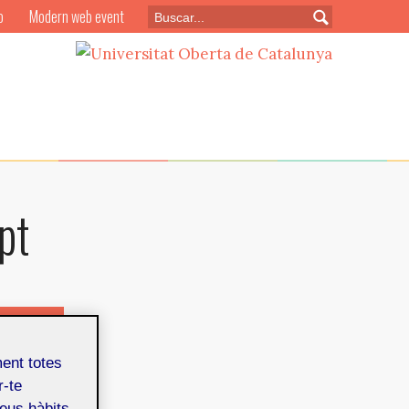
o
Modern web event
pt
abril de 2015
ment totes
r-te
teus hàbits