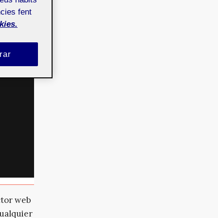
cies fent
kies.
rar
ctor web
cualquier