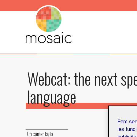
Webcat: the next spe
language
Fem ser
les funci
Un comentario
publicit