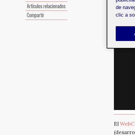
Artículos relacionados
de naveg
Compartir
clic a s
El
WebC
(desarro