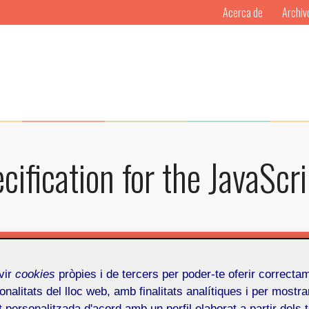
Acerca de
Archiv
cification for the JavaScri
Por
Mosaic
Publicado en
Formación
,
Programación
28 d'
vir
cookies
pròpies i de tercers per poder-te oferir correcta
onalitats del lloc web, amb finalitats analítiques i per mostra
at personalitzada d'acord amb un perfil elaborat a partir dels 