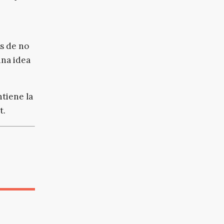
s de no
una idea
tiene la
t
.