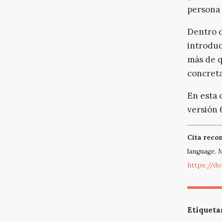
persona 
Dentro d
introduc
más de q
concreta
En esta 
versión 
Cita rec
language.
M
https://do
Etiqueta