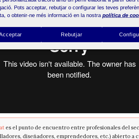
ació. Pots acceptar, rebutjar o configurar les teves preferèn
ota, o obtenir-ne més informació en la nostra
política de coo
Acceptar
Rebutjar
Configu
at
es el punto de encuentro entre profesionales del se
lladores, diseñadores, emprendedores, etc.) abierto a 