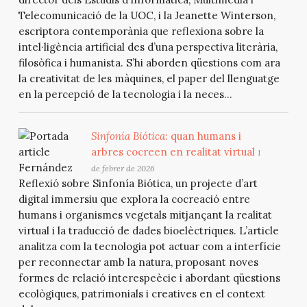
Telecomunicació de la UOC, i la Jeanette Winterson,
escriptora contemporània que reflexiona sobre la
intel·ligència artificial des d’una perspectiva literària,
filosòfica i humanista. S’hi aborden qüestions com ara
la creativitat de les màquines, el paper del llenguatge
en la percepció de la tecnologia i la neces...
Sinfonía Biótica
: quan humans i
arbres cocreen en realitat virtual
1
de febrer de 2026
Reflexió sobre Sinfonía Biótica, un projecte d’art
digital immersiu que explora la cocreació entre
humans i organismes vegetals mitjançant la realitat
virtual i la traducció de dades bioelèctriques. L’article
analitza com la tecnologia pot actuar com a interfície
per reconnectar amb la natura, proposant noves
formes de relació interespeècie i abordant qüestions
ecològiques, patrimonials i creatives en el context