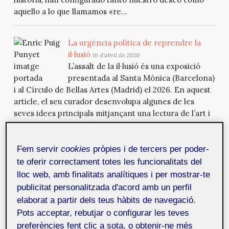
aquello a lo que llamamos «re...
La urgència política de reprendre la
il·lusió
16 d'abril de 2026
L’assalt de la il·lusió és una exposició
presentada al Santa Mònica (Barcelona)
i al Círculo de Bellas Artes (Madrid) el 2026. En aquest
article, el seu curador desenvolupa algunes de les
seves idees principals mitjançant una lectura de l’art i
de la institució cultural com a eines per produir
il·lusions i enganys que, al llarg de la seva història, han
Fem servir
cookies
pròpies i de tercers per poder-
configurat tant el nostre desig com allò a què
anomenem «realitat...
te oferir correctament totes les funcionalitats del
lloc web, amb finalitats analítiques i per mostrar-te
publicitat personalitzada d'acord amb un perfil
Brute force and the synthetic
elaborat a partir dels teus hàbits de navegació.
human: revisiting
How Computers
Pots acceptar, rebutjar o configurar les teves
Imagine Humans?
in the generative
preferències fent clic a sota, o obtenir-ne més
AI art era
9 d'abril de 2026