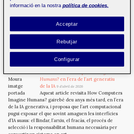
informació en la nostra
política de cookies.
This article revisits How Computers Imagine Humans?
nearly ten years later, in the generative AI era, and
proposes that computational art can expose what
Acceptar
smooth AI interfaces often hide: the threshold, the
archive, the failure, the selection process and the
human responsibility required to turn a system into
Rebutjar
art.
Configurar
La força bruta i l’humà sintètic:
revisitant
How Computers Imagine
Humans?
en l’era de l’art generatiu
de la IA
9 d'abril de 2026
Aquest article revisita How Computers
Imagine Humans? gairebé deu anys més tard, en l’era
de la IA generativa, i proposa que l’art computacional
pugui exposar el que sovint amaguen les interfícies
d’IA suaus: el llindar, l’arxiu, el fracàs, el procés de
selecció i la responsabilitat humana necessària per