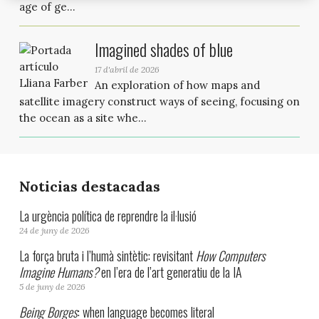
age of ge...
Imagined shades of blue
17 d'abril de 2026
An exploration of how maps and
satellite imagery construct ways of seeing, focusing on
the ocean as a site whe...
Noticias destacadas
La urgència política de reprendre la il·lusió
24 de juny de 2026
La força bruta i l’humà sintètic: revisitant
How Computers
Imagine Humans?
en l’era de l’art generatiu de la IA
5 de juny de 2026
Being Borges
: when language becomes literal