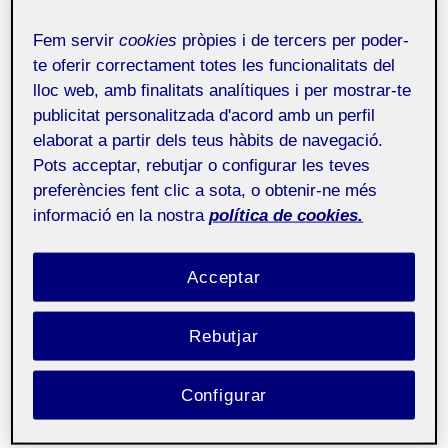
desig com allò a què anomenem «realitat...
Fem servir
cookies
pròpies i de tercers per poder-
te oferir correctament totes les funcionalitats del
La força bruta i l’humà sintètic:
lloc web, amb finalitats analítiques i per mostrar-te
revisitant
How Computers
publicitat personalitzada d'acord amb un perfil
Imagine Humans?
en l’era de
elaborat a partir dels teus hàbits de navegació.
l’art generatiu de la IA
Pots acceptar, rebutjar o configurar les teves
preferències fent clic a sota, o obtenir-ne més
5 de juny de 2026
informació en la nostra
política de cookies.
Aquest article revisita How Computers Imagine
Humans? gairebé deu anys més tard, en l’era de la IA
generativa,...
Acceptar
Being Borges
: when language
Rebutjar
becomes literal
5 de maig de 2026
Configurar
A reflection on Being Borges as an exploration of
translation, authorship, and meaning-making in the