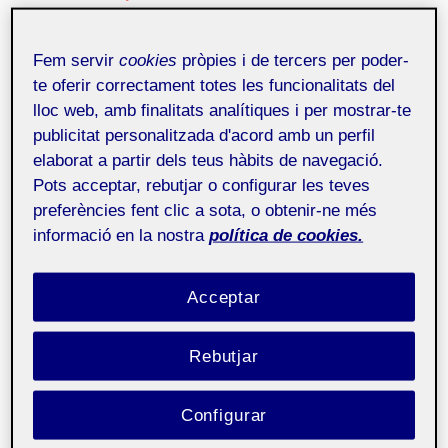
El pasado semestre se graduaron los tres primeros
estudiantes de Graduado Multimedia: Quim Deza,
Fem servir
cookies
pròpies i de tercers per poder-
Manel Fernández y Antonio Laíz. Los tres, junto a
Adolfo Ariño (estudiante de GMMD) desarrollaron,
te oferir correctament totes les funcionalitats del
como Proyecto Final de Carrera, un CdRom de
lloc web, amb finalitats analítiques i per mostrar-te
bienvenida para los trabajadores de la empresa
publicitat personalitzada d'acord amb un perfil
ALSTOM.
elaborat a partir dels teus hàbits de navegació.
Pots acceptar, rebutjar o configurar les teves
preferències fent clic a sota, o obtenir-ne més
Hernán Scapusio
8 de maig de 2003
informació en la nostra
política de cookies.
Si tu modelo de negocio no es rentable, ponlo en una
carpeta y espérate 2 años. No es momento para que
esto crezca desmesuradamente ni para hacer
Acceptar
apuestas de futuro grandes, porque hay que recuperar
confianza y conseguir que vuelvan a fluir capitales para
volver a ser más arriesgados en las ideas.
Rebutjar
Proyecto Médicos Sin Fronteras
Configurar
1 de novembre de 2002
Satisfechos por los resultados del concurso multimedia