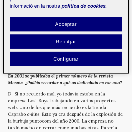
https://www.pimpampum.net
.
informació en la nostra
política de cookies.
De hecho, uno de nuestros proyectos basados en
Flickr lo convertimos a JavaScript/Canvas y todavía se
Acceptar
puede utilizar. Mapr es una visualización de fotos
geoposicionadas. Lo podríamos definir como una
«herramienta para pintar con
hashtags
geográficos».
Rebutjar
Figura 2. Captura de Mapr. Fuente:
Configurar
https://www.pimpampum.net
.
En 2001 se publicaba el primer número de la revista
Mosaic. ¿Podéis recordar a qué os dedicabais en ese año?
D- Si no recuerdo mal, yo todavía estaba en la
empresa Lost Boys trabajando en varios proyectos
web. Uno de los que más recuerdo es la tienda
Caprabo
online
. Esto ya era después de la explosión de
la burbuja puntocom del año 2000. La empresa no
tardó mucho en cerrar como muchas otras. Parecía