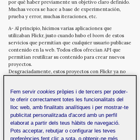
por qué haber previamente un objetivo claro definido.
Muchas veces se hace a base de experimentación,
prueba y error, muchas iteraciones, etc.
A- Al principio, hicimos varias aplicaciones que
utilizaban Flickr, justo cuando hubo el
boom
de estos
servicios que permitían que cualquier usuario publicase
contenido en la web. Todos ellos ofrecían API que
permitían reutilizar su contenido para crear nuevos
proyectos.
Desgraciadamente, estos proyectos con Flickr ya no
funcionan porque estaban hechos en Flash.
D- Aparte del mundo de las API, un campo que nos
Fem servir
cookies
pròpies i de tercers per poder-
interesa mucho es el de las visualizaciones
te oferir correctament totes les funcionalitats del
interactivas. Por ejemplo, realizamos una aplicación
lloc web, amb finalitats analítiques i per mostrar-te
para BBVA que mostraba los flujos de transacciones de
publicitat personalitzada d'acord amb un perfil
las tarjetas de crédito en un mapa que los visualizaba.
elaborat a partir dels teus hàbits de navegació.
Pots acceptar, rebutjar o configurar les teves
Figura 1. Captura de Flux MX. Fuente:
preferències fent clic a sota, o obtenir-ne més