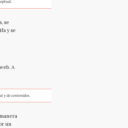
eptual.
, se
ifa y se
 web. A
l y de contenidos.
r manera
or un