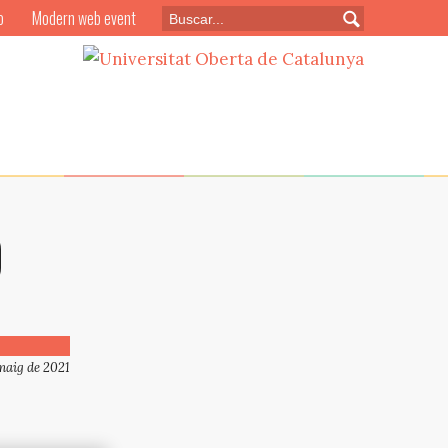
o
Modern web event
0
maig de 2021