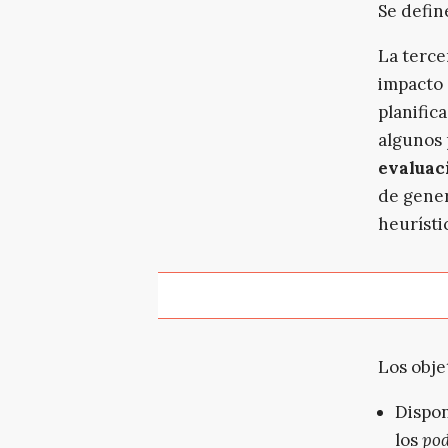
Se define
La terce
impacto 
planific
algunos 
evaluac
de gener
heurísti
Los obje
Dispon
los
pod