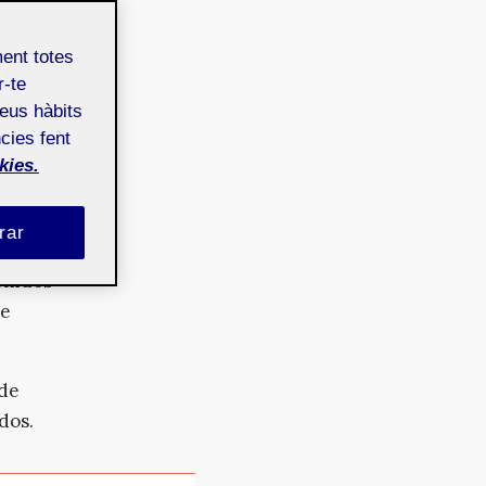
ment totes
rtínez
r-te
teus hàbits
cies fent
kies.
rar
txa, en
enidos
se
 de
dos.