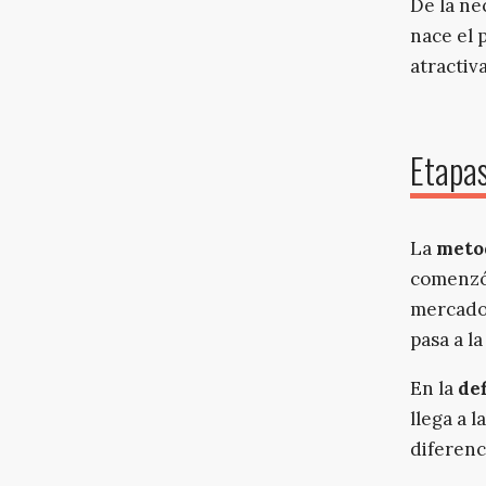
De la ne
nace el 
atractiva
Etapas
La
meto
comenzó
mercado 
pasa a la
En la
de
llega a 
diferenc