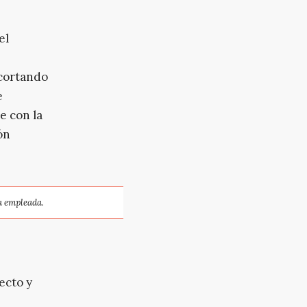
el
acortando
e
e con la
ón
 empleada.
ecto y