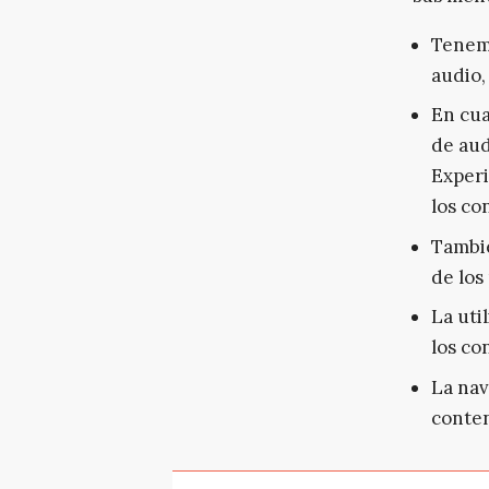
Tenemo
audio, 
En cua
de aud
Experi
los co
Tambié
de los
La uti
los co
La nav
conten