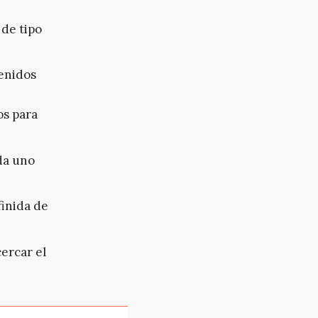
 de tipo
tenidos
os para
da uno
finida de
ercar el