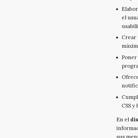
Elabor
el usu
usabil
Crear 
máximo
Poner 
progr
Ofrece
notifi
Cumpli
CSS y
En el
di
informac
sus menú