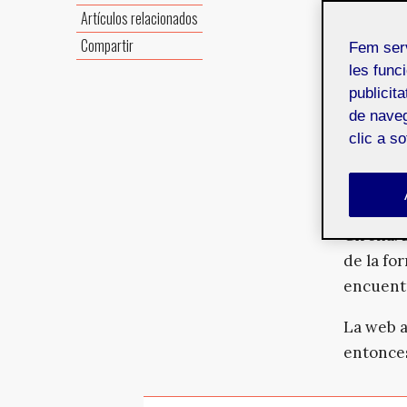
Titulac
Artículos relacionados
Nombre 
Compartir
Fem ser
Consult
les funci
publicit
de naveg
Introd
clic a s
Ràdio 90
Girona. 
de la fo
encuentr
La web a
entonces