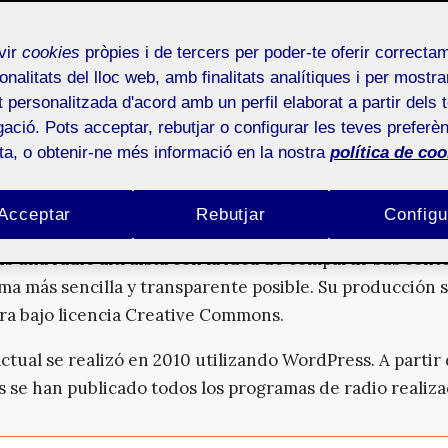
ión:
Grado en Multimedia
del estudiante:
Xavier Baca Garcia
vir
cookies
pròpies i de tercers per poder-te oferir correcta
or y profesor:
Joan Giner Miguelez y Carlos Casado Ma
onalitats del lloc web, amb finalitats analítiques i per mostra
at personalitzada d'acord amb un perfil elaborat a partir dels 
ació. Pots acceptar, rebutjar o configurar les teves preferèn
ucción
ota, o obtenir-ne més informació en la nostra
política de coo
Acceptar
Rebutjar
Configu
 es la emisora libre y cultural de la comarca de la Garro
Es una radio altruista con la idea de compartir sus cont
rma más sencilla y transparente posible. Su producción 
a bajo licencia Creative Commons.
ctual se realizó en 2010 utilizando WordPress. A partir
 se han publicado todos los programas de radio realiza