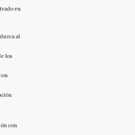
ntrado en
eduzca al
e los
 con
ación
ión con