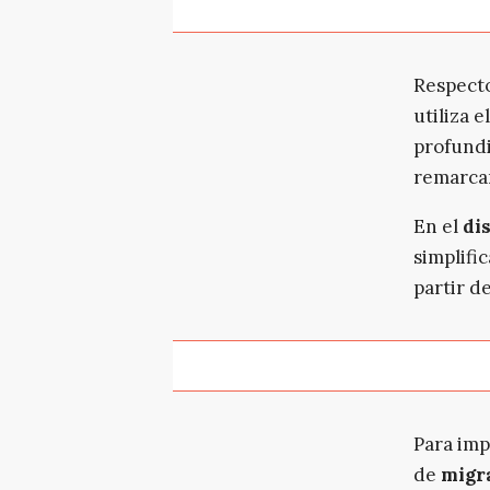
Respect
utiliza e
profundi
remarca
En el
di
simplifi
partir d
Para imp
de
migra