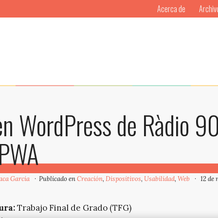
Acerca de
Archiv
en WordPress de Ràdio 9
 PWA
aca Garcia
Publicado en
Creación
,
Dispositivos
,
Usabilidad
,
Web
12 de 
ura:
Trabajo Final de Grado (TFG)