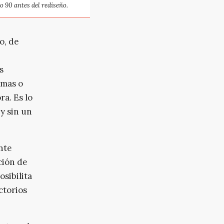
o 90 antes del rediseño.
o, de
s
amas o
ra. Es lo
y sin un
nte
ción de
osibilita
ctorios