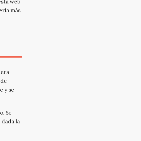
esta web
erla más
mera
 de
e y se
o. Se
 dada la