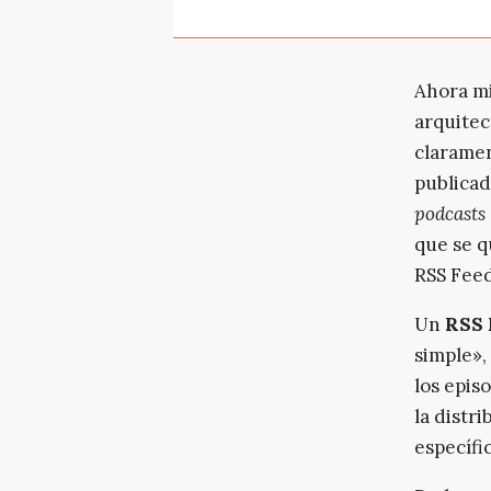
Ahora mi
arquitec
claramen
publicad
podcasts
que se q
RSS Feed
Un
RSS 
simple»,
los epis
la distr
específi