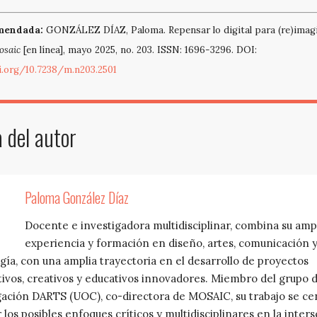
mendada:
GONZÁLEZ DÍAZ, Paloma. Repensar lo digital para (re)imagi
osaic
[en línea], mayo 2025, no. 203. ISSN: 1696-3296. DOI:
i.org/10.7238/m.n203.2501
 del autor
Paloma González Díaz
Docente e investigadora multidisciplinar, combina su amp
experiencia y formación en diseño, artes, comunicación 
gía, con una amplia trayectoria en el desarrollo de proyectos
tivos, creativos y educativos innovadores. Miembro del grupo 
gación DARTS (UOC), co-directora de MOSAIC, su trabajo se ce
r los posibles enfoques críticos y multidisciplinares en la inter