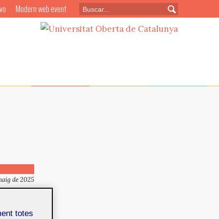
vo
Modern web event
maig de 2025
rogéneas
ment totes