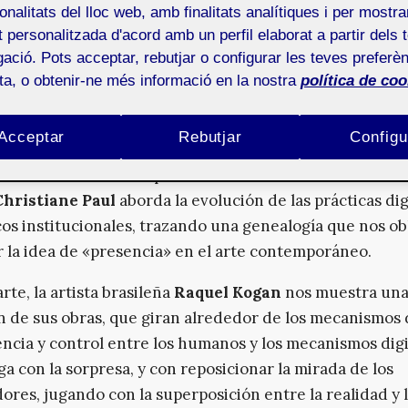
mo lo digital no puede identificarse como un simple me
onalitats del lloc web, amb finalitats analítiques i per mostra
mecanismo de dependencia que afecta directamente a 
at personalitzada d'acord amb un perfil elaborat a partir dels 
contexto de tránsito constante, el arte y la teoría no se 
ació. Pots acceptar, rebutjar o configurar les teves preferèn
ota, o obtenir-ne més informació en la nostra
política de coo
tar lo tecnológico: lo reescriben, lo cuestionan, lo habi
a perspectiva internacional y transdisciplinar, este n
Acceptar
Rebutjar
Configu
ces que, desde diversos puntos de vista, cartografían e
n desde fronteras expandidas. La reconocida curadora
Christiane Paul
aborda la evolución de las prácticas dig
os institucionales, trazando una genealogía que nos obl
 la idea de «presencia» en el arte contemporáneo.
rte, la artista brasileña
Raquel Kogan
nos muestra un
n de sus obras, que giran alrededor de los mecanismos
cia y control entre los humanos y los mecanismos digi
ega con la sorpresa, y con reposicionar la mirada de los
ores, jugando con la superposición entre la realidad y 