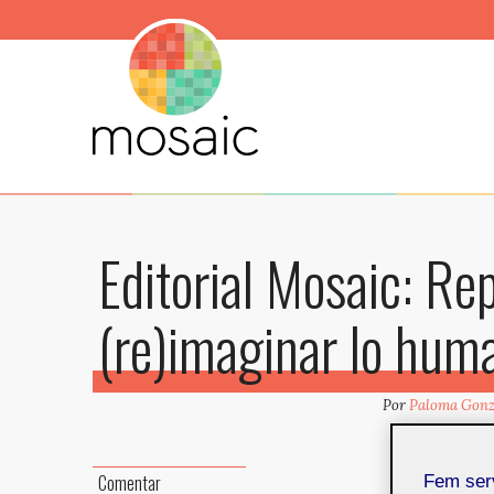
Editorial Mosaic: Rep
(re)imaginar lo hum
Por
Paloma Gonz
El núme
Comentar
Fem ser