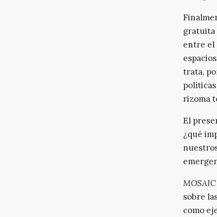
Finalmen
gratuita
entre el
espacios
trata, p
política
rizoma t
El prese
¿qué imp
nuestros
emergen 
MOSAIC
sobre la
como eje