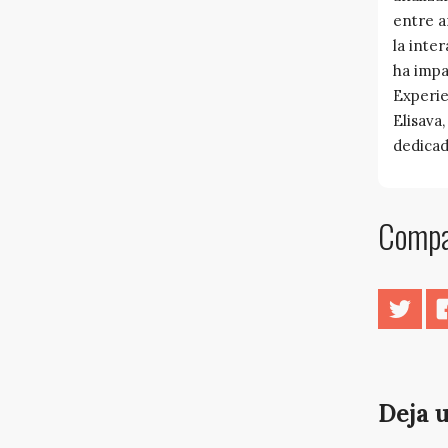
entre a
la inte
ha impa
Experie
Elisava
dedicado
Compar
Twitt
Deja 