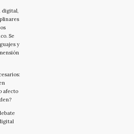
 digital,
plinares
vos
co. Se
nguajes y
imensión
esarios:
 en
o afecto
iden?
debate
igital