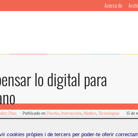
Acerca de
Archi
ensar lo digital para
ano
ález Díaz
Publicado en
Diseño
,
Interacción
,
Medios
,
Tecnologías
15 de 
ro 203 de
MOSAIC
se adentra en ofrecer visiones hete
vir
cookies
pròpies i de tercers per poder-te oferir correcta