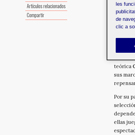
sobre có
les funci
Artículos relacionados
como un 
publicit
Compartir
En este 
de naveg
clic a s
represen
Desde un
reúne vo
condició
teórica
sus marc
repensar
Por su pa
selecció
dependen
ellas ju
espectad