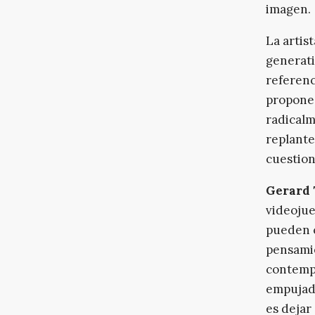
imagen.
La artis
generati
referenc
propone 
radicalm
replante
cuestion
Gerard
videoju
pueden c
pensamie
contempl
empujado
es dejar 