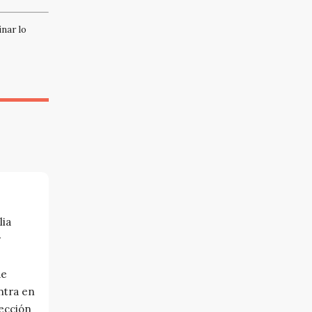
nar lo
lia
y
de
ntra en
sección