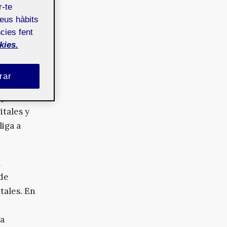
dio, sino
r-te
lo real.
teus hàbits
limitan a
cies fent
kies.
tan.
úmero
rar
sta
 y
itales y
iga a
a
 de
tales. En
la