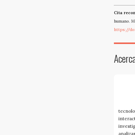
Cita reco
humano.
M
https://do
Acerca
tecnolo
interac
investi
analiza