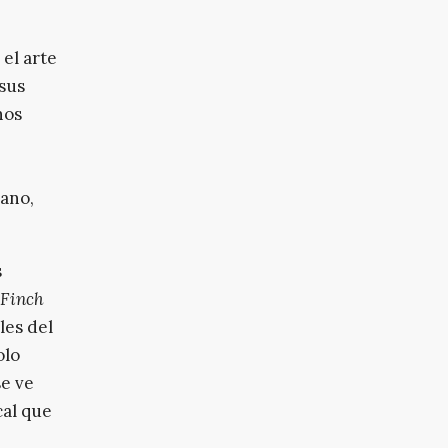
 el arte
 sus
nos
mano,
s
 Finch
les del
olo
se ve
cal que