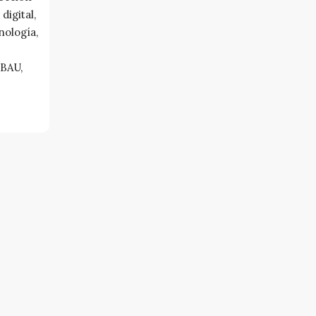
digital,
nología,
 BAU,