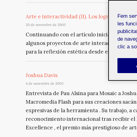
Arte e interactividad (II). Los logros de la rec
Fem ser
les funci
20 de novembre de 2003
publicit
Continuando con el artículo iniciado sobre ar
de naveg
algunos proyectos de arte interactivo a partir
clic a s
para la reflexión estética desde el arte vincul
Joshua Davis
4 de novembre de 2003
Entrevista de Pau Alsina para Mosaic a Joshua 
Macromedia Flash para sus creaciones sacánd
expresivas de la herramienta . Su trabajo, a ca
reconocimiento internacional tras recibir el 
Excellence , el premio más prestigioso de arte