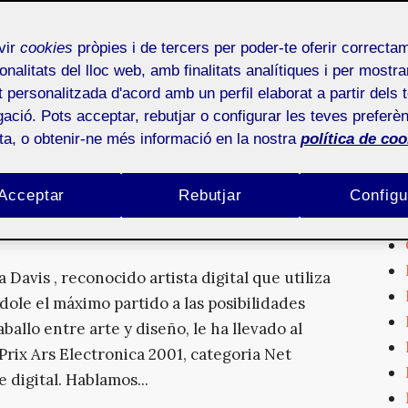
onciliación del arte, la ciencia y la tecnología
vir
cookies
pròpies i de tercers per poder-te oferir correcta
onalitats del lloc web, amb finalitats analítiques i per mostra
at personalitzada d'acord amb un perfil elaborat a partir dels 
te e interactividad, el siguiente texto muestra
ació. Pots acceptar, rebutjar o configurar les teves preferèn
 de los cuales abrir nuevas (o viejas) direcciones
ota, o obtenir-ne més informació en la nostra
política de coo
ado a la revolución digital y la interactividad.
Acceptar
Rebutjar
Configu
Davis , reconocido artista digital que utiliza
ole el máximo partido a las posibilidades
ballo entre arte y diseño, le ha llevado al
Prix Ars Electronica 2001, categoria Net
 digital. Hablamos...