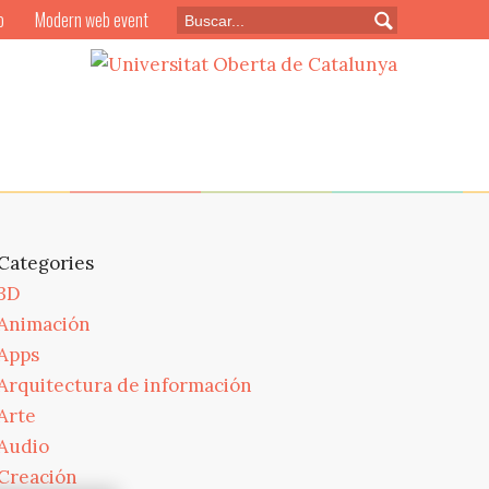
o
Modern web event
Categories
3D
Animación
Apps
Arquitectura de información
Arte
Audio
Creación