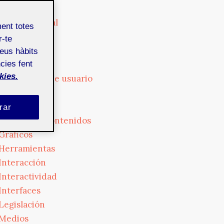
Cultura
Cultura digital
ment totes
Diseño
r-te
Dispositivos
teus hàbits
Empresa
cies fent
kies.
Experiencia de usuario
Formación
Fotografía
rar
Gestión de contenidos
Gráficos
Herramientas
Interacción
Interactividad
Interfaces
Legislación
Medios