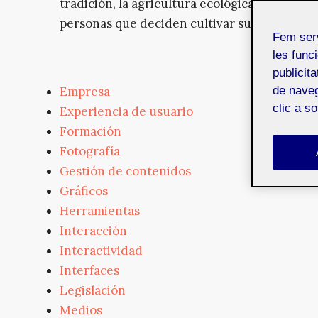
tradición, la agricultura ecológica y el "hazl
personas que deciden cultivar sus propios cu
Fem ser
les funci
publicit
Empresa
de naveg
clic a s
Experiencia de usuario
Formación
Fotografía
Gestión de contenidos
Gráficos
Herramientas
Interacción
Interactividad
Interfaces
Legislación
Medios