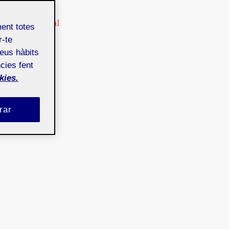
Cultura
Cultura digital
ment totes
Diseño
r-te
Dispositivos
teus hàbits
cies fent
kies.
rar