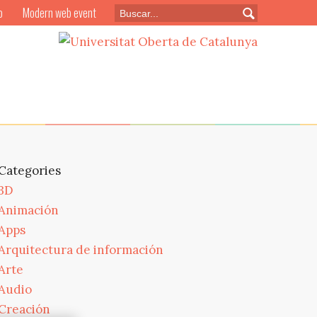
o
Modern web event
Categories
3D
Animación
Apps
Arquitectura de información
Arte
Audio
Creación