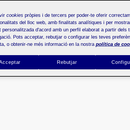
o tu mismo", siendo esta App una guía para las
ltivos.
vir
cookies
pròpies i de tercers per poder-te oferir correcta
onalitats del lloc web, amb finalitats analítiques i per mostra
at personalitzada d'acord amb un perfil elaborat a partir dels 
ació. Pots acceptar, rebutjar o configurar les teves preferèn
ota, o obtenir-ne més informació en la nostra
política de coo
Acceptar
Rebutjar
Configu