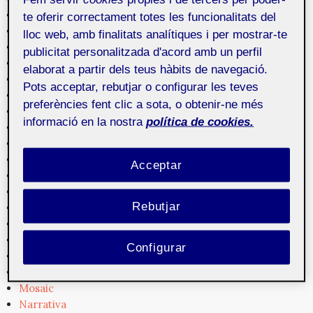
Cultura
te oferir correctament totes les funcionalitats del
Cultura digital
lloc web, amb finalitats analítiques i per mostrar-te
Diseño
publicitat personalitzada d'acord amb un perfil
Dispositivos
elaborat a partir dels teus hàbits de navegació.
Empresa
Pots acceptar, rebutjar o configurar les teves
Experiencia de usuario
preferències fent clic a sota, o obtenir-ne més
Formación
informació en la nostra
política de cookies.
Fotografía
Gestión de contenidos
Gráficos
Acceptar
Herramientas
Interacción
Rebutjar
Interactividad
Interfaces
Legislación
Configurar
Medios
Mercado
Mosaic
Narrativa