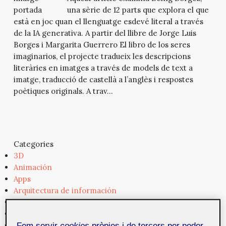
una sèrie de 12 parts que explora el que
està en joc quan el llenguatge esdevé literal a través
de la IA generativa. A partir del llibre de Jorge Luis
Borges i Margarita Guerrero El libro de los seres
imaginarios, el projecte tradueix les descripcions
literàries en imatges a través de models de text a
imatge, traducció de castellà a l’anglès i respostes
poètiques originals. A trav...
Categories
3D
Animación
Apps
Arquitectura de información
Arte
Audio
Creación
Fem servir
cookies
pròpies i de tercers per poder-