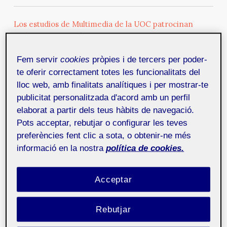
Los estudios de Multimedia de la UOC patrocinan
WebVisions-Barcelona
16 de maig de 2012
Mosaic estará en WebVisions-Barcelona para traer
información de primera mano. Los Estudios de
Fem servir
cookies
pròpies i de tercers per poder-
Informática, Multimedia y Telecomunicación UOC
te oferir correctament totes les funcionalitats del
patrocinan el evento en torno al futuro de la web:
lloc web, amb finalitats analítiques i per mostrar-te
diseño y tecnología, UX, móviles y estrategias en la
publicitat personalitzada d'acord amb un perfil
creación de contenidos.
elaborat a partir dels teus hàbits de navegació.
Pots acceptar, rebutjar o configurar les teves
preferències fent clic a sota, o obtenir-ne més
Los estudios de Multimedia y Audiovisuales de la UOC
informació en la nostra
política de cookies.
patrocinan el proyecto Kinoraw
15 de maig de 2012
Los estudios de Multimedia, Informática y
Comunicación (EMIT) y Audiovisuales de la Universitat
Acceptar
Oberta de Catalunya (UOC) han apoyado el proyecto
Kinoraw.
Rebutjar
Webvisions: explore the future of the web
14 de maig de