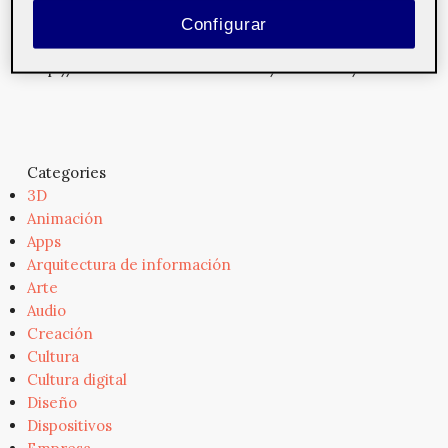
Configurar
2012
Del 4 al 7 de julio de 2o12. Barcelona, España.
http://www.webvisionsevent.com/barcelona/...
Categories
3D
Animación
Apps
Arquitectura de información
Arte
Audio
Creación
Cultura
Cultura digital
Diseño
Dispositivos