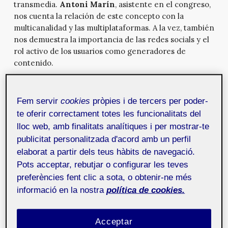
transmedia.
Antoni Marín
, asistente en el congreso,
nos cuenta la relación de este concepto con la
multicanalidad y las multiplataformas. A la vez, también
nos demuestra la importancia de las redes socials y el
rol activo de los usuarios como generadores de
contenido.
Mi grano de arena en Viquipèdia
18 de gener de 2011
Fem servir
cookies
pròpies i de tercers per poder-
Paquita Ribas ha podido iniciarse en el mundo de
te oferir correctament totes les funcionalitats del
Wikipedia gracias a la asignatura de Imagen y lenguaje
lloc web, amb finalitats analítiques i per mostrar-te
visual de la UOC. Para realizar la práctica eligió
publicitat personalitzada d'acord amb un perfil
cambiar el rojo por el azul en la palabra Frutiger, un
elaborat a partir dels teus hàbits de navegació.
estilo de tipografía creada por Adrian Frutiger. Aquí
está el relato de su experiencia.
Pots acceptar, rebutjar o configurar les teves
preferències fent clic a sota, o obtenir-ne més
informació en la nostra
política de cookies.
Había una vez una nube…
18 de gener de 2011
Una de las conclusiones del Foro Internacional de
Contenidos Digitales (FICOD) 2010 fue que el
Acceptar