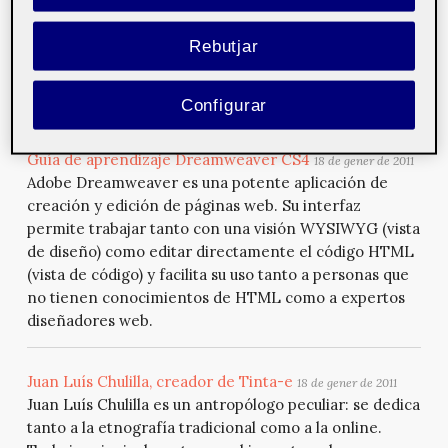
profesional multimedia debe situarse de forma clara
en la posición de creador y gestor de historias.
Rebutjar
Historias creadas para y por usuarios ya que, como nos
cuenta Laia Blasco, a diferencia de otros medios,
Internet es de los usuarios.
Configurar
Guía de aprendizaje Dreamweaver CS4
18 de gener de 2011
Adobe Dreamweaver es una potente aplicación de
creación y edición de páginas web. Su interfaz
permite trabajar tanto con una visión WYSIWYG (vista
de diseño) como editar directamente el código HTML
(vista de código) y facilita su uso tanto a personas que
no tienen conocimientos de HTML como a expertos
diseñadores web.
Juan Luís Chulilla, creador de Tinta-e
18 de gener de 2011
Juan Luís Chulilla es un antropólogo peculiar: se dedica
tanto a la etnografía tradicional como a la online.