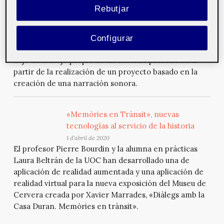
Síndrome postraumático: narrativa
Rebutjar
sonora de un personaje y su historia
8 d'abril de 2020
Práctica de la asignatura de Tratamiento y publicación
Configurar
de audio que reproduce y pone en contacto con el
flujo de trabajo propio de un entorno profesional a
partir de la realización de un proyecto basado en la
creación de una narración sonora.
«Memòries en Trànsit», nuevas
tecnologías al servicio de la historia
1 d'abril de 2020
El profesor Pierre Bourdin y la alumna en prácticas
Laura Beltrán de la UOC han desarrollado una de
aplicación de realidad aumentada y una aplicación de
realidad virtual para la nueva exposición del Museu de
Cervera creada por Xavier Marrades, «Diàlegs amb la
Casa Duran. Memòries en trànsit».