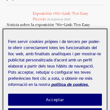
Exposición «We=Link: Ten Easy
Pieces»
20 d'abril de 2020
Noticia sobre la exposición “We=Link: Ten Easy
Pieces”, organizada por el Chronus Art Center de
Shanghai y que ha contado con la colaboración de
Fem servir
cookies
pròpies i de tercers per poder-
prestigiosos artistas visuales y de las instituciones de
arte digital más importantes del mundo.
te oferir correctament totes les funcionalitats del
lloc web, amb finalitats analítiques i per mostrar-te
publicitat personalitzada d'acord amb un perfil
Gutenberg para editores
15 d'abril de
elaborat a partir dels teus hàbits de navegació.
2020
Pots acceptar, rebutjar o configurar les teves
WordPress Barcelona organiza un nuevo meetup para
preferències fent clic a sota, o obtenir-ne més
hablar de trucos y herramientas de Gutenberg, el
informació en la nostra
política de cookies.
nuevo editor de bloques de WordPress. La charla va a
cargo de Joan Artés, desarrollador y experto en
WordPress.
Acceptar