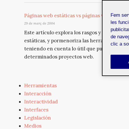
Páginas web estáticas vs páginas web dinámic
Fem ser
les funci
29 de març de 2004
publicit
Este artículo explora los rasgos y ventajas d
de naveg
estáticas, y pormenoriza las herramientas m
clic a s
teniendo en cuenta lo útil que puede supone
determinados proyectos web.
Herramientas
Interacción
Interactividad
Interfaces
Legislación
Medios