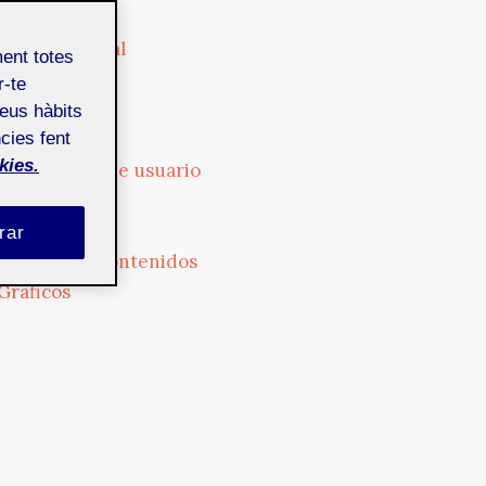
Cultura
Cultura digital
ment totes
Diseño
r-te
Dispositivos
teus hàbits
Empresa
cies fent
kies.
Experiencia de usuario
Formación
Fotografía
rar
Gestión de contenidos
Gráficos