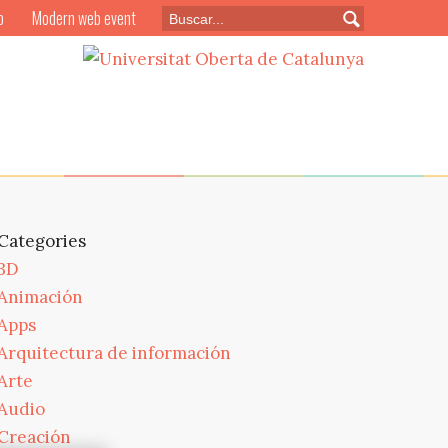
o
Modern web event
Categories
3D
Animación
Apps
Arquitectura de información
Arte
Audio
Creación