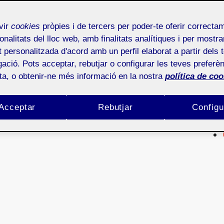
as. Las bases de datos en Internet
vir
cookies
pròpies i de tercers per poder-te oferir correcta
onalitats del lloc web, amb finalitats analítiques i per mostra
at personalitzada d'acord amb un perfil elaborat a partir dels 
e las páginas web dinámicas respecto a las
ació. Pots acceptar, rebutjar o configurar les teves preferèn
ás recomendables para realizar páginas dinámicas,
ota, o obtenir-ne més informació en la nostra
política de coo
r acceder a sistemas de bases de datos en
Acceptar
Rebutjar
Configu