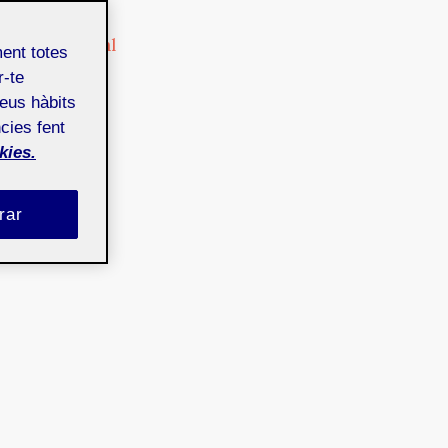
Cultura
Cultura digital
ment totes
Diseño
r-te
teus hàbits
cies fent
kies.
rar