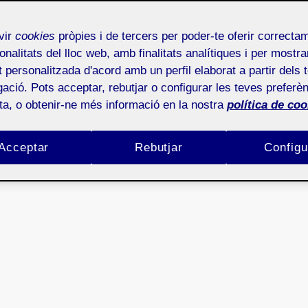
ertiente creativa que demanda el campo del 3D.
vir
cookies
pròpies i de tercers per poder-te oferir correcta
onalitats del lloc web, amb finalitats analítiques i per mostra
at personalitzada d'acord amb un perfil elaborat a partir dels 
ació. Pots acceptar, rebutjar o configurar les teves preferèn
ota, o obtenir-ne més informació en la nostra
política de coo
Acceptar
Rebutjar
Configu