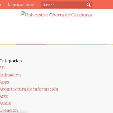
o
Modern web event
Categories
3D
Animación
Apps
Arquitectura de información
Arte
Audio
Creación