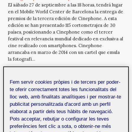
El sábado 27 de septiembre a las 18 horas, tendrá lugar
en el Mobile World Center de Barcelona la entrega de
premios de la tercera edición de Cinephone. A esta
edición se han presentado 115 cortometrajes de 30
países, posicionando a Cinephone como el tercer
festival en relevancia mundial dedicado en exclusiva al
cine realizado con smartphones. Cinephone
arrancaba en marzo de 2014 con un cartel que emula
la fotografí...
I edición de los premios UOC-RMF a los mejores
Fem servir
cookies
pròpies i de tercers per poder-
trabajos finales del curso 2013-2014
17 de setembre de 2014
te oferir correctament totes les funcionalitats del
La Universitat Oberta de Catalunya (UOC) y la
lloc web, amb finalitats analítiques i per mostrar-te
Fundación Ramon Molinas (RMF) convocan la primera
publicitat personalitzada d'acord amb un perfil
edición de los premios UOC-RMF con el objetivo de
reconocer los mejores Trabajos Finales realizados por
elaborat a partir dels teus hàbits de navegació.
los estudiantes de los programas de grado, ingenierías
Pots acceptar, rebutjar o configurar les teves
técnicas, ingenierías superiores y másteres
preferències fent clic a sota, o obtenir-ne més
universitarios de los Estudios de Informática,