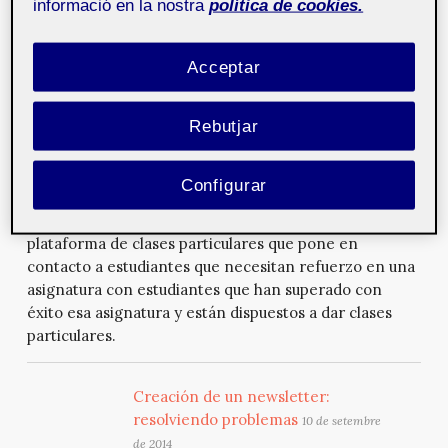
informació en la nostra
política de cookies.
Multimedia y Telecomunicación de la UOC, durante el
curso 2013-2014. El ob...
Acceptar
Consumo colaborativo en la
Rebutjar
educación
17 de setembre de 2014
Jordi Llonch nos explica su trabajo final del grado de
Multimedia, donde convierte una idea de negocio que
Configurar
llevaba tiempo pensando, en un producto acabado y
preparado para comercializar. Se trata de una
plataforma de clases particulares que pone en
contacto a estudiantes que necesitan refuerzo en una
asignatura con estudiantes que han superado con
éxito esa asignatura y están dispuestos a dar clases
particulares.
Creación de un newsletter:
resolviendo problemas
10 de setembre
de 2014