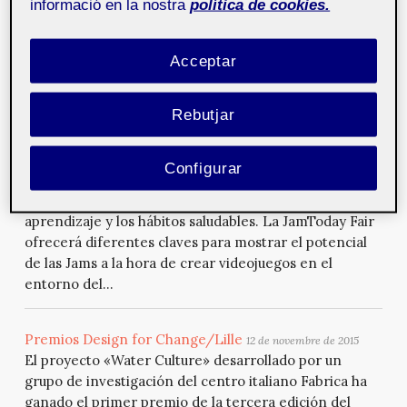
informació en la nostra
política de cookies.
(logopedia). También puede emplearse como juego
socializador en moment...
Acceptar
Jamtoday Fair Barcelona
16 de novembre de 2015
Rebutjar
El próximo 30 de noviembre y 1 de diciembre, la Escola
de Noves Tecnologies Interactives (ENTI-UB)
organiza una nueva JamToday Fair en el Citilab de
Configurar
Cornellà del Llobregat. En esta ocasión, el encuentro
pondrá su foco en la creación de videojuegos, el
aprendizaje y los hábitos saludables. La JamToday Fair
ofrecerá diferentes claves para mostrar el potencial
de las Jams a la hora de crear videojuegos en el
entorno del...
Premios Design for Change/Lille
12 de novembre de 2015
El proyecto «Water Culture» desarrollado por un
grupo de investigación del centro italiano Fabrica ha
ganado el primer premio de la tercera edición del