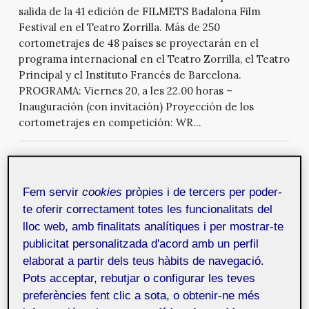
salida de la 41 edición de FILMETS Badalona Film
Festival en el Teatro Zorrilla. Más de 250
cortometrajes de 48 países se proyectarán en el
programa internacional en el Teatro Zorrilla, el Teatro
Principal y el Instituto Francés de Barcelona.
PROGRAMA: Viernes 20, a les 22.00 horas –
Inauguración (con invitación) Proyección de los
cortometrajes en competición: WR...
Aplicación de realidad aumentada y
gamificación: «Story Maker»
18 de
Fem servir
cookies
pròpies i de tercers per poder-
novembre de 2015
te oferir correctament totes les funcionalitats del
Desarrollo de una aplicación que hace uso de la
lloc web, amb finalitats analítiques i per mostrar-te
realidad aumentada para la ayuda en el aprendizaje y
publicitat personalitzada d'acord amb un perfil
práctica de un idioma y que tiene como objetivo
motivar al usuario ya sea en la adquisición de
elaborat a partir dels teus hàbits de navegació.
competencias comunicativas en una lengua (ámbito
Pots acceptar, rebutjar o configurar les teves
escolar), como para aprender un idioma (academias) o
preferències fent clic a sota, o obtenir-ne més
para ayudarlo en terapias relacionadas con el habla