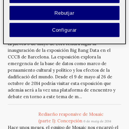
de software. Eduardo nos da herramientas para seguir
paso a paso este proceso.
Rebutjar
Configurar
Inauguración de la exposición Big Bang Data
6 de maig de
2014
El jueves 9 de mayo de 2014 tendrá lugar la
inauguración de la exposición Big Bang Data en el
CCCB de Barcelona. La exposición explora la
emergencia de la base de datos como marco de
pensamiento cultural y político y los efectos de la
dadificació del mundo. Desde el 9 de mayo al 26 de
octubre de 2014 podràs visitar esta exposición que
ademàs será a la vez una plataforma de encuentro y
debate en torno a este tema de m...
Rediseño responsive de Mosaic
(parte I): Concepción
6 de maig de 2014
Hace unos meses, el equipo de Mosaic nos encargó el