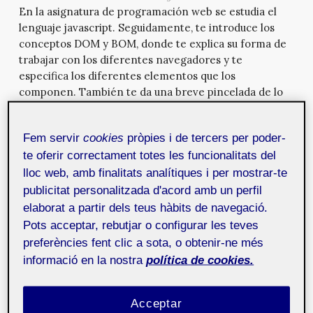
En la asignatura de programación web se estudia el
lenguaje javascript. Seguidamente, te introduce los
conceptos DOM y BOM, donde te explica su forma de
trabajar con los diferentes navegadores y te
especifica los diferentes elementos que los
componen. También te da una breve pincelada de lo
que es el JQuery y cómo se trabaja con dicha libería.
Esta asignatura está compuesta por 3 pacs y una
Fem servir
cookies
pròpies i de tercers per poder-
práctica.
te oferir correctament totes les funcionalitats del
lloc web, amb finalitats analítiques i per mostrar-te
WebCat: Demystifying
publicitat personalitzada d'acord amb un perfil
Development Techniques
8 de maig de
elaborat a partir dels teus hàbits de navegació.
2014
Pots acceptar, rebutjar o configurar les teves
Dentro de WebCat se abordan asuntos diversos, tanto
preferències fent clic a sota, o obtenir-ne més
de forma introductoria como especializada, mediante
informació en la nostra
política de cookies.
breves exposiciones de no más de quince minutos con
el objetivo de trabajar y transmitir una idea concreta
al público. En esta ocasión Eduardo Turiño nos aporta
Acceptar
una visión sorprendente sobre el proceso de creación