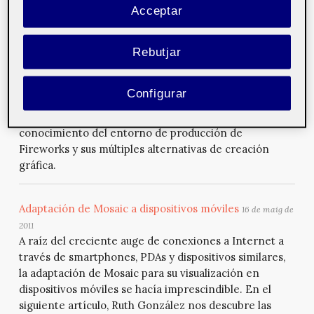
que la red debe tener como horizonte "garantizar la
Acceptar
cobertura de todos los servicios que necesita la
humanidad".
Rebutjar
Fireworks CS5: guía de maquetación
16 de maig de 2011
Configurar
La presente Guía de Aprendizaje, elaborada por
Guillermo de la Iglesia, tiene como objetivo adquirir el
conocimiento del entorno de producción de
Fireworks y sus múltiples alternativas de creación
gráfica.
Adaptación de Mosaic a dispositivos móviles
16 de maig de
2011
A raíz del creciente auge de conexiones a Internet a
través de smartphones, PDAs y dispositivos similares,
la adaptación de Mosaic para su visualización en
dispositivos móviles se hacía imprescindible. En el
siguiente artículo, Ruth González nos descubre las