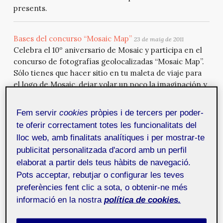
presents.
Bases del concurso “Mosaic Map”
23 de maig de 2011
Celebra el 10º aniversario de Mosaic y participa en el
concurso de fotografías geolocalizadas “Mosaic Map”.
Sólo tienes que hacer sitio en tu maleta de viaje para
el logo de Mosaic, dejar volar un poco la imaginación y
leer las bases del concurso detalladas en el siguiente
artículo.
Fem servir
cookies
pròpies i de tercers per poder-
te oferir correctament totes les funcionalitats del
lloc web, amb finalitats analítiques i per mostrar-te
El congreso internacional sobre el futuro de Internet
abre sus puertas en Bilbao
publicitat personalitzada d'acord amb un perfil
17 de maig de 2011
Uno de los mayores encuentros europeos sobre
elaborat a partir dels teus hàbits de navegació.
Internet y las nuevas tecnologías ha abierto esta
Pots acceptar, rebutjar o configurar les teves
mañana sus puertas en Bilbao. La cumbre Bilbao Web
preferències fent clic a sota, o obtenir-ne més
Summit, que se celebra en el Palacio Euskalduna,
informació en la nostra
política de cookies.
cuenta con la presencia del padre de la web, Sir Tim
Berners-Lee, quien en la inauguración ha señalado