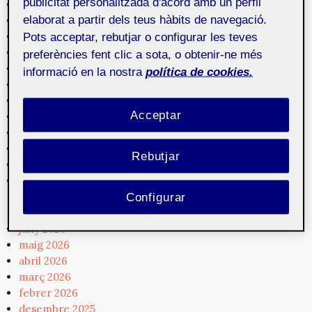
publicitat personalitzada d'acord amb un perfil
Profesionales
elaborat a partir dels teus hàbits de navegació.
Programación
Realidad Virtual
Pots acceptar, rebutjar o configurar les teves
Redes
preferències fent clic a sota, o obtenir-ne més
Sin categoría
informació en la nostra
política de cookies.
Tecnologías
Tipografía
Acceptar
Usabilidad
Vídeo
Videojuegos
Rebutjar
Visualización
Web
Configurar
Arxius
juny 2026
maig 2026
abril 2026
març 2026
febrer 2026
desembre 2025