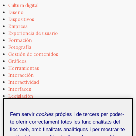
Cultura digital
Diseño
Dispositivos
Empresa
Experiencia de usuario
Formación
Fotografía
Gestión de contenidos
Gráficos
Herramientas
Interacción
Interactividad
Interfaces
Legislación
Medios
Mercado
Fem servir
cookies
pròpies i de tercers per poder-
Mosaic
te oferir correctament totes les funcionalitats del
Narrativa
lloc web, amb finalitats analítiques i per mostrar-te
Noticias