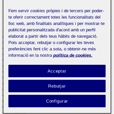
dedicándose a Internet.
Fem servir
cookies
pròpies i de tercers per poder-
te oferir correctament totes les funcionalitats del
lloc web, amb finalitats analítiques i per mostrar-te
publicitat personalitzada d'acord amb un perfil
Categories
elaborat a partir dels teus hàbits de navegació.
3D
Pots acceptar, rebutjar o configurar les teves
Animación
Apps
preferències fent clic a sota, o obtenir-ne més
Arquitectura de información
informació en la nostra
política de cookies.
Arte
Audio
Acceptar
Creación
Cultura
Cultura digital
Rebutjar
Diseño
Dispositivos
Configurar
Empresa
Experiencia de usuario
Formación