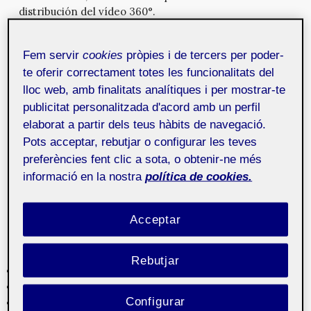
distribución del vídeo 360°.
Pal, el patinete eléctrico inteligente
Fem servir
cookies
pròpies i de tercers per poder-
3 de juny de 2019
Aunque desde sus inicios en 2014 se ha centrado en la
te oferir correctament totes les funcionalitats del
creación de automóviles, la nueva marca china, Nio, ha
lloc web, amb finalitats analítiques i per mostrar-te
decidido unirse a la tendencia de los patinetes
publicitat personalitzada d'acord amb un perfil
eléctricos, e incluso, revolucionarla. En la Milan Design
elaborat a partir dels teus hàbits de navegació.
Week de 2019, la empresa china presentó el prototipo
Pots acceptar, rebutjar o configurar les teves
de Pal, el patinete proyectado por Benjamin Hubert,
preferències fent clic a sota, o obtenir-ne més
diseñador en el estudio londinense Layer. Desde la
informació en la nostra
política de cookies.
marca lo describen como un vehículo personal «int...
Acceptar
Categories
Rebutjar
3D
Animación
Configurar
Apps