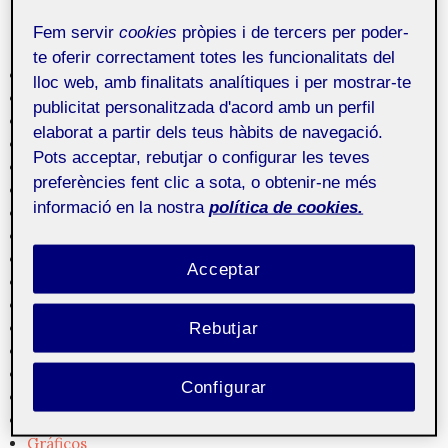
Fem servir
cookies
pròpies i de tercers per poder-
Categories
te oferir correctament totes les funcionalitats del
3D
lloc web, amb finalitats analítiques i per mostrar-te
Animación
publicitat personalitzada d'acord amb un perfil
Apps
elaborat a partir dels teus hàbits de navegació.
Arquitectura de información
Pots acceptar, rebutjar o configurar les teves
Arte
preferències fent clic a sota, o obtenir-ne més
Audio
informació en la nostra
política de cookies.
Creación
Cultura
Cultura digital
Acceptar
Diseño
Dispositivos
Rebutjar
Empresa
Experiencia de usuario
Formación
Configurar
Fotografía
Gestión de contenidos
Gráficos