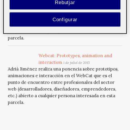
Rebutjar
Cristina Chumillas realiza una ponencia sobre las
novedades que aporta Drupal 8 en el WebCat que es el
punto de encuentro entre profesionales del sector
Configurar
web (desarrolladores, diseñadores, emprendedores,
etc.) abierto a cualquier persona interesada en esta
parcela.
Webcat: Prototypes, animation and
interaction
1 de juliol de 2015
Adrià Jiménez realiza una ponencia sobre prototipos,
animaciones e interacción en el WebCat que es el
punto de encuentro entre profesionales del sector
web (desarrolladores, diseñadores, emprendedores,
etc.) abierto a cualquier persona interesada en esta
parcela.