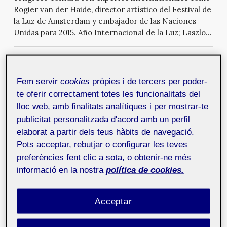
Rogier van der Haide, director artístico del Festival de
la Luz de Amsterdam y embajador de las Naciones
Unidas para 2015. Año Internacional de la Luz; Laszlo...
Convocatoria abierta para Diba Apps Contest 2015
8 de
juliol de 2015
Fem servir
cookies
pròpies i de tercers per poder-
La Diputació de Barcelona convoca la segunda edición
te oferir correctament totes les funcionalitats del
del concurso de aplicaciones móviles “Diba Apps
lloc web, amb finalitats analítiques i per mostrar-te
Contest 2015” relacionadas con los servicios de la
publicitat personalitzada d'acord amb un perfil
corporación o de los ayuntamientos de su
elaborat a partir dels teus hàbits de navegació.
demarcación. Aquí puedes ver las bases del concurso.
Pots acceptar, rebutjar o configurar les teves
El contenido de las aplicaciones puede hacer
referencia a una única localidad o servicio, dentro del
preferències fent clic a sota, o obtenir-ne més
ámbito territorial de la Diputació de Barcelona, o bien
informació en la nostra
política de cookies.
abarcar diferente...
Acceptar
Webcat: Novedades en Drupal 8
7 de
juliol de 2015