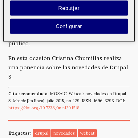
diversos, tanto de forma introductoria como
Rebutjar
especializada, mediante breves exposiciones
de no más de quince minutos con el objetivo
Configurar
de trabajar y transmitir una idea concreta al
público.
En esta ocasión Cristina Chumillas realiza
una ponencia sobre las novedades de Drupal
8.
Cita recomendada:
MOSAIC. Webcat: novedades en Drupal
8.
Mosaic
[en línea], julio 2015, no. 129. ISSN: 1696-3296. DOI:
https://doi.org/10.7238/m.n129.1518
.
Etiquetas:
drupal
novedades
webcat