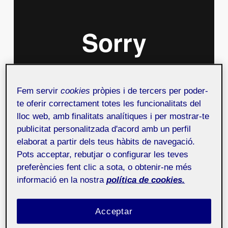
Fem servir
cookies
pròpies i de tercers per poder-
te oferir correctament totes les funcionalitats del
lloc web, amb finalitats analítiques i per mostrar-te
publicitat personalitzada d'acord amb un perfil
El
WebCat
es el punto de encuentro entre
elaborat a partir dels teus hàbits de navegació.
profesionales del sector web
Pots acceptar, rebutjar o configurar les teves
preferències fent clic a sota, o obtenir-ne més
(desarrolladores, diseñadores,
informació en la nostra
política de cookies.
emprendedores, etc.) abierto a cualquier
persona interesada en esta parcela.
Acceptar
Dentro de WebCat se abordan asuntos