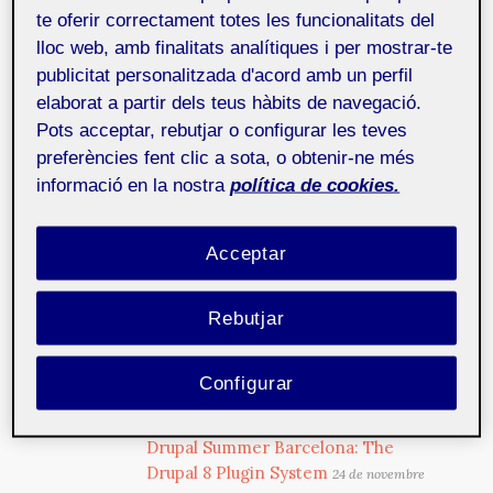
Modern Web Event es un evento
te oferir correctament totes les funcionalitats del
gratuito y sin ánimo de lucro, enfocado
lloc web, amb finalitats analítiques i per mostrar-te
a todos aquellos que quieran aprender
publicitat personalitzada d'acord amb un perfil
so...
elaborat a partir dels teus hàbits de navegació.
Pots acceptar, rebutjar o configurar les teves
preferències fent clic a sota, o obtenir-ne més
Drupal Summer Barcelona 2016
18 de
informació en la nostra
política de cookies.
gener de 2017
Ponentes del Drupal Summer 2016 nos dan soluciones
a problemas que puedan surgir en Drupal 8.
Acceptar
Drupal Summer Barcelona 2016
28 de
Rebutjar
desembre de 2016
Tres participantes del Drupal Summer Barcelona 2016,
nos hablan de behat, clean code y SEO.
Configurar
Drupal Summer Barcelona: The
Drupal 8 Plugin System
24 de novembre