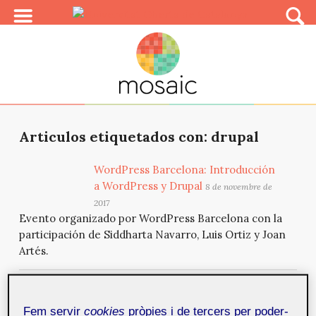
Articulos etiquetados con: drupal
WordPress Barcelona: Introducción
a WordPress y Drupal
8 de novembre de
2017
Evento organizado por WordPress Barcelona con la
participación de Siddharta Navarro, Luis Ortiz y Joan
Artés.
Modern Web Event 2017
26 de juliol de
Fem servir
cookies
pròpies i de tercers per poder-
2017