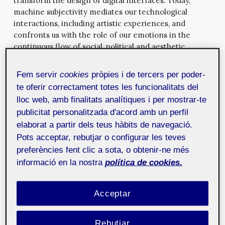
transform the design of digital interfaces. Today,
machine subjectivity mediates our technological
interactions, including artistic experiences, and
confronts us with the role of our emotions in the
continuous flow of social, political and aesthetic
information.
Fem servir
cookies
pròpies i de tercers per poder-
te oferir correctament totes les funcionalitats del
IA, mi amor. Sobre la subjetividad de
lloc web, amb finalitats analítiques i per mostrar-te
las máquinas y la experiencia
publicitat personalitzada d'acord amb un perfil
artística
5 de maig de 2025
Cuando Rosalind Picard acuñó el término cómputo
elaborat a partir dels teus hàbits de navegació.
afectivo en los años noventa, no pudo prever hasta
Pots acceptar, rebutjar o configurar les teves
qué punto la cuantificación de las emociones
preferències fent clic a sota, o obtenir-ne més
transformaría el diseño de interfaces digitales. Hoy, la
informació en la nostra
política de cookies.
subjetividad maquinal media nuestras interacciones
tecnológicas, incluidas las experiencias artísticas, y nos
confronta con el papel de nuestras emociones ante el
Acceptar
flujo constante de información social, política y
estéti...
Rebutjar