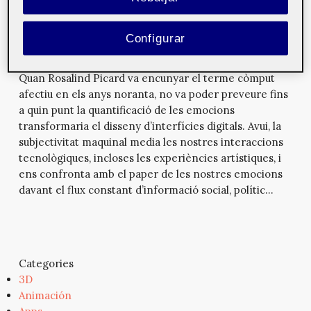
IA, amor meu. Sobre la subjectivitat
Configurar
de les màquines i l’experiència
artística
5 de maig de 2025
Quan Rosalind Picard va encunyar el terme còmput
afectiu en els anys noranta, no va poder preveure fins
a quin punt la quantificació de les emocions
transformaria el disseny d’interfícies digitals. Avui, la
subjectivitat maquinal media les nostres interaccions
tecnològiques, incloses les experiències artístiques, i
ens confronta amb el paper de les nostres emocions
davant el flux constant d’informació social, polític...
Categories
3D
Animación