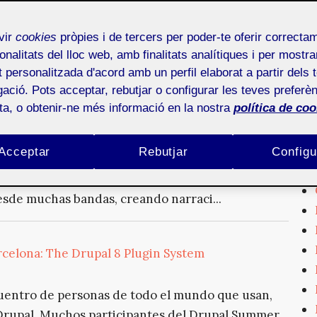
s espectáculos de mapping 3D que llevan más de
e campo y están constante...
vir
cookies
pròpies i de tercers per poder-te oferir correcta
onalitats del lloc web, amb finalitats analítiques i per mostra
at personalitzada d'acord amb un perfil elaborat a partir dels 
ació. Pots acceptar, rebutjar o configurar les teves preferèn
ota, o obtenir-ne més informació en la nostra
política de coo
ujo y pensamiento visual que organizó la Cátedra
edia y que impartió Carla
Acceptar
Rebutjar
Configu
 Museu del Disseny de Barcelona. Boserman nos
 dispositivo metodológico formado por dibujos y
esde muchas bandas, creando narraci...
celona: The Drupal 8 Plugin System
uentro de personas de todo el mundo que usan,
 Drupal. Muchos participantes del Drupal Summer