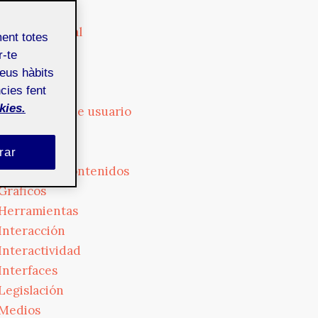
Cultura
Cultura digital
ment totes
Diseño
r-te
Dispositivos
teus hàbits
Empresa
cies fent
kies.
Experiencia de usuario
Formación
Fotografía
rar
Gestión de contenidos
Gráficos
Herramientas
Interacción
Interactividad
Interfaces
Legislación
Medios