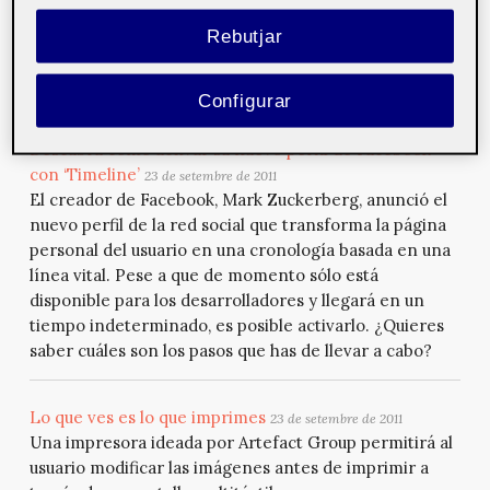
internautas crear un neologismo a costa del apellido
del político que relaciona ‘Santorum’ con el sexo anal
Rebutjar
de forma muy cruda con alusiones excrementicias.
Hoy, el enlace a este neologismo aparece en el p...
Configurar
Descubra cómo activar su nuevo perfil de Facebook
con ‘Timeline’
23 de setembre de 2011
El creador de Facebook, Mark Zuckerberg, anunció el
nuevo perfil de la red social que transforma la página
personal del usuario en una cronología basada en una
línea vital. Pese a que de momento sólo está
disponible para los desarrolladores y llegará en un
tiempo indeterminado, es posible activarlo. ¿Quieres
saber cuáles son los pasos que has de llevar a cabo?
Lo que ves es lo que imprimes
23 de setembre de 2011
Una impresora ideada por Artefact Group permitirá al
usuario modificar las imágenes antes de imprimir a