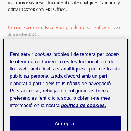
usuarios escanear documentos de cualquier tamaño y
editar textos con MS Office.
Cerrar sesión en Facebook puede no ser suficiente
26
de setembre de 2011
La red social Facebook retoma la polémica de la
privacidad. Esta vez, la culpa la tienen las cookies y la
Fem servir
cookies
pròpies i de tercers per poder-
nueva API, puesto que ambas combinadas podrían
permitir que las aplicaciones publiquen actualizaciones
te oferir correctament totes les funcionalitats del
de estado en el perfil del usuario incluso si éste no
lloc web, amb finalitats analítiques i per mostrar-te
tiene la sesión abierta.
publicitat personalitzada d'acord amb un perfil
elaborat a partir dels teus hàbits de navegació.
Pots acceptar, rebutjar o configurar les teves
Google se niega a suprimir un enlace sarcástico contra
preferències fent clic a sota, o obtenir-ne més
un político republicano en EE.UU.
26 de setembre de 2011
informació en la nostra
política de cookies.
En 2003, el político republicano de los Estados Unidos
Rick Santorum se pronunció en contra de las bodas
homosexuales con referencias difamatorias hacia las
Acceptar
mismas. Entonces, un columnista propuso a los