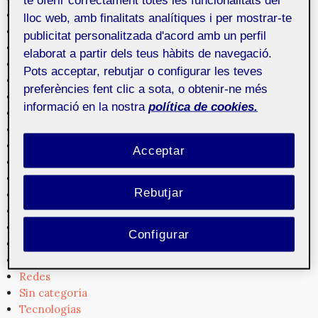
te oferir correctament totes les funcionalitats del
Fotografía
lloc web, amb finalitats analítiques i per mostrar-te
Gestión de contenidos
publicitat personalitzada d'acord amb un perfil
Gráficos
elaborat a partir dels teus hàbits de navegació.
Herramientas
Pots acceptar, rebutjar o configurar les teves
Interacción
preferències fent clic a sota, o obtenir-ne més
Interactividad
informació en la nostra
política de cookies.
Interfaces
Legislación
Medios
Acceptar
Mercado
Mosaic
Rebutjar
Narrativa
Noticias
Profesionales
Configurar
Programación
Realidad Virtual
Redes
Sin categoría
Tecnologías