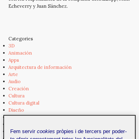
Echeverry y Juan Sánchez.
Categories
3D
Animación
Apps
Arquitectura de información
Arte
Audio
Creación
Cultura
Cultura digital
Diseño
Dispositivos
Empresa
Fem servir
cookies
pròpies i de tercers per poder-
Experiencia de usuario
Formación