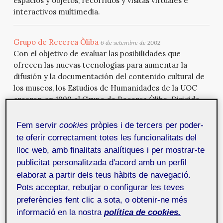
espacios y objetos, recorridos y visitas virtuales e
interactivos multimedia.
Grupo de Recerca Òliba
6 de setembre de 2002
Con el objetivo de evaluar las posibilidades que
ofrecen las nuevas tecnologías para aumentar la
difusión y la documentación del contenido cultural de
los museos, los Estudios de Humanidades de la UOC
crearon en 1999 el Grupo de Recerca Òliba. Dirigido
por César Carreras y Gloria Munilla, propusieron a
museos e instituciones públicas catalanas hacer
Fem servir
cookies
pròpies i de tercers per poder-
exposiciones virtuales que acompañasen y
te oferir correctament totes les funcionalitats del
complementasen las exposici...
lloc web, amb finalitats analítiques i per mostrar-te
publicitat personalitzada d'acord amb un perfil
elaborat a partir dels teus hàbits de navegació.
Roger Cabezas
5 de juliol de 2002
'Mi nombre es Roger Cabezas. Actualmente soy el
Pots acceptar, rebutjar o configurar les teves
director de Kinora, una empresa que creamos hace
preferències fent clic a sota, o obtenir-ne més
cinco años, a finales del 97, para dedicarnos a la
informació en la nostra
política de cookies.
animación 2D - 3D y a la creación de juegos