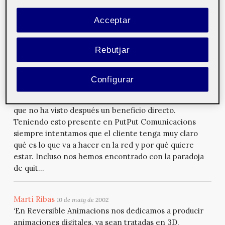
interactivos. En general nos dedicamos a la creación
Acceptar
de contenidos digitales en cualquier tipo de
plataforma'
Rebutjar
Helena López
7 de juny de 2002
‘El boom de Internet hizo que mucha gente invirtiera
Configurar
mucho dinero en productos comunicativos a través de
Internet y en aplicaciones y en desarrollo tecnológico
que no ha visto después un beneficio directo.
Teniendo esto presente en PutPut Comunicacions
siempre intentamos que el cliente tenga muy claro
qué es lo que va a hacer en la red y por qué quiere
estar. Incluso nos hemos encontrado con la paradoja
de quit...
Martí Ribas
10 de maig de 2002
‘En Reversible Animacions nos dedicamos a producir
animaciones digitales, ya sean tratadas en 3D,