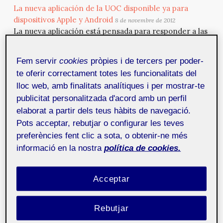
La nueva aplicación de la UOC disponible ya para
dispositivos Apple y Android
8 de novembre de 2012
La nueva aplicación está pensada para responder a las
necesidades de todos los estudiantesde la UOC. Por
eso desde esta aplicación se podrá acceder de forma
Fem servir
cookies
pròpies i de tercers per poder-
más ágil a las aulas para seguir la docencia, consultar
te oferir correctament totes les funcionalitats del
los mensajes nuevos en el buzón, consultar los
lloc web, amb finalitats analítiques i per mostrar-te
recursos de aprendizaje en todos los formatos
publicitat personalitzada d'acord amb un perfil
disponibles y gestionar las citas en la agenda. Además
elaborat a partir dels teus hàbits de navegació.
de poder estar al día de todo lo que pasa en la UOC
con las...
Pots acceptar, rebutjar o configurar les teves
preferències fent clic a sota, o obtenir-ne més
informació en la nostra
política de cookies.
Cuarta edición del Festival Eñe
8 de novembre de 2012
Del 15 al 17 de noviembre del 2013 Madrid
http://www.circulobellasartes.com/evento.php?
Acceptar
s=humanidades&id=240/...
Rebutjar
Sonimagfoto & Multimedia
8 de novembre de 2012