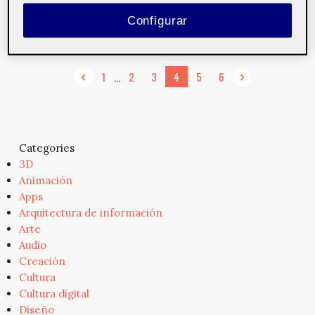
Del 17 al 23 de abril de 2013 Fira de Barcelona,
Configurar
Barcelona http://www.sonimagfoto.com/...
...
1
2
3
4
5
6
Categories
3D
Animación
Apps
Arquitectura de información
Arte
Audio
Creación
Cultura
Cultura digital
Diseño