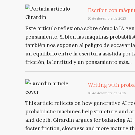
Escribir con máquin
10 de desembre de 2025
Este artículo reflexiona sobre cómo la IA ge
pensamiento. Si bien las máquinas probabilíst
también nos exponen al peligro de socavar la
un equilibrio entre la escritura asistida por
fricción, la lentitud y un pensamiento más...
Writing with proba
10 de desembre de 2025
This article reflects on how generative AI re
probabilistic machines help structure and arti
and depth. Girardin argues for balancing AI-
foster friction, slowness and more mature t