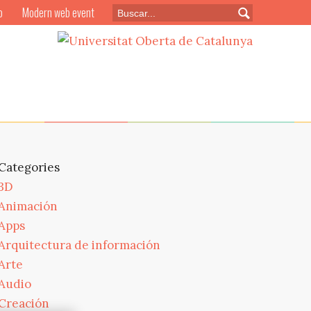
o
Modern web event
Categories
3D
Animación
Apps
Arquitectura de información
Arte
Audio
Creación