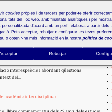
ómo la tecnología puede actuar como interfaz para
uevas formas de relación interespecie y
vir
cookies
pròpies i de tercers per poder-te oferir correcta
es y creativas en...
onalitats del lloc web, amb finalitats analítiques i per mostra
at personalitzada d'acord amb un perfil elaborat a partir dels 
ació. Pots acceptar, rebutjar o configurar les teves preferèn
uan humans i arbres cocreen en realitat virtual
ota, o obtenir-ne més informació en la nostra
política de coo
’art digital immersiu que explora la cocreació
Acceptar
Rebutjar
Configu
 la realitat virtual i la traducció de dades
nologia pot actuar com a interfície per reconnectar
lació interespeècie i abordant qüestions
text del...
e acadèmic interdisciplinari
t del llibre commemoratiu dels 25 anys dels estudis