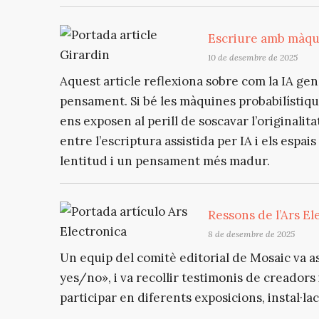
Escriure amb màqui
10 de desembre de 2025
Aquest article reflexiona sobre com la IA gen
pensament. Si bé les màquines probabilístique
ens exposen al perill de soscavar l’originalita
entre l’escriptura assistida per IA i els espai
lentitud i un pensament més madur.
Ressons de l’Ars El
8 de desembre de 2025
Un equip del comitè editorial de Mosaic va ass
yes/no», i va recollir testimonis de creadors
participar en diferents exposicions, instal·la