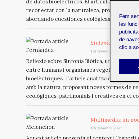
de datos bioeléctricos. El artículo analiza c
reconectar con la naturaleza, proponiendo n
Fem ser
abordando cuestiones ecológicas, patrimonial
les funci
publicit
de naveg
Sinfonía Biótica
: q
clic a s
1 de febrer de 2026
Reflexió sobre Sinfonía Biótica, un projecte d
entre humans i organismes vegetals mitjançant
bioelèctriques. L’article analitza com la tec
amb la natura, proposant noves formes de re
ecològiques, patrimonials i creatives en el con
Multimèdia: un nod
1 de febrer de 2026
Aquest article presenta el context i l’esperi