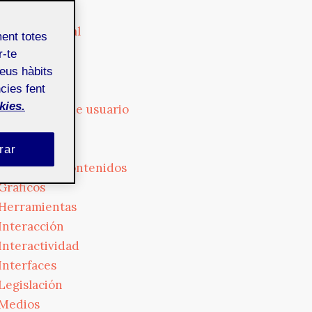
Cultura
Cultura digital
ment totes
Diseño
r-te
Dispositivos
teus hàbits
Empresa
cies fent
kies.
Experiencia de usuario
Formación
Fotografía
rar
Gestión de contenidos
Gráficos
Herramientas
Interacción
Interactividad
Interfaces
Legislación
Medios