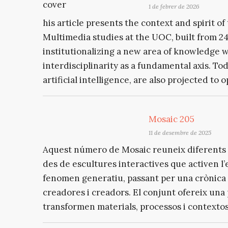
1 de febrer de 2026
his article presents the context and spirit 
Multimedia studies at the UOC, built from 24 
institutionalizing a new area of knowledge w
interdisciplinarity as a fundamental axis. To
artificial intelligence, are also projected to 
Mosaic 205
11 de desembre de 2025
Aquest número de Mosaic reuneix diferents mi
des de escultures interactives que activen l’
fenomen generatiu, passant per una crònica 
creadores i creadors. El conjunt ofereix u
transformen materials, processos i contextos 