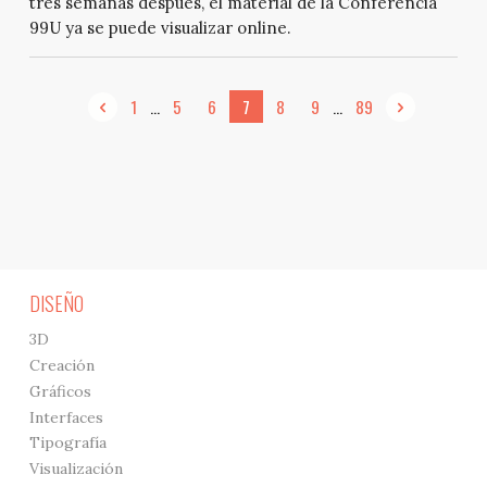
tres semanas después, el material de la Conferencia
99U ya se puede visualizar online.
...
...
1
5
6
7
8
9
89
DISEÑO
3D
Creación
Gráficos
Interfaces
Tipografía
Visualización