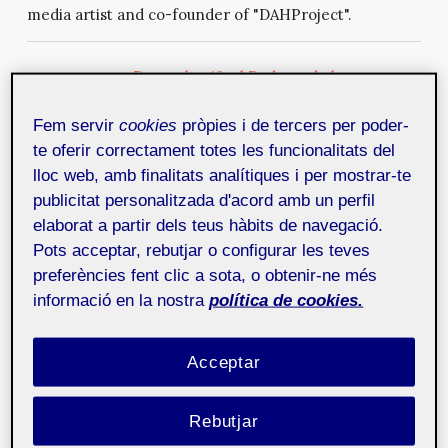
media artist and co-founder of "DAHProject".
Despacho 42, el Podcast de los
Estudios de Informática, Multimedia
y Telecomunicación de la UOC
Fem servir
cookies
pròpies i de tercers per poder-
30 de
setembre de 2020
te oferir correctament totes les funcionalitats del
En enero de 2020 arrancaba el podcast Despacho 42,
lloc web, amb finalitats analítiques i per mostrar-te
César Córcoles, profesor de los Estudios de
publicitat personalitzada d'acord amb un perfil
Informática, Multimedia y telecomunicación de la UOC
elaborat a partir dels teus hàbits de navegació.
lo presentaba como «Un lugar en el que hablar de
Pots acceptar, rebutjar o configurar les teves
tecnología, pero no sólo de tecnología. Un espacio
preferències fent clic a sota, o obtenir-ne més
para hablar de cómo la tecnología cambia la vida de las
informació en la nostra
política de cookies.
personas, pero también de cómo somos las personas
las que creamos las tecnologías y las hacemos
cambiar». Le acomp...
Acceptar
Entrevista a Román Torre
23 de
Rebutjar
setembre de 2020