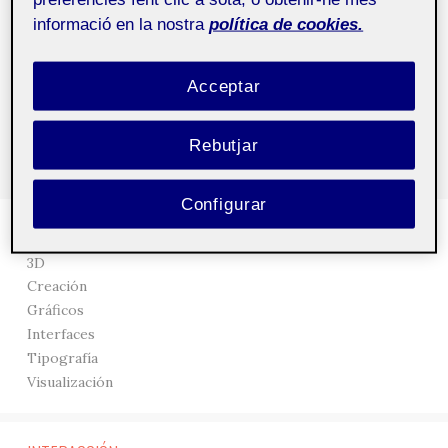
informació en la nostra
política de cookies.
...
1
85
86
87
88
89
Acceptar
Rebutjar
Configurar
DISEÑO
3D
Creación
Gráficos
Interfaces
Tipografía
Visualización