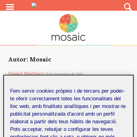
Autor: Mosaic
Daniel Martínez
21 de desembre de 2001
Daniel Martínez, Jefe de Producción Digital en
Cromosoma, nos comenta las distintas fases por las
Fem servir
cookies
pròpies i de tercers per poder-
que debe pasar una animación en el Departamento de
te oferir correctament totes les funcionalitats del
Producción Digital. Desde la fase de escaneado hasta
lloc web, amb finalitats analítiques i per mostrar-te
la edición digital con Avid, nos explica cuál es el perfil
publicitat personalitzada d'acord amb un perfil
de los distintos profesionales que intervienen en cada
elaborat a partir dels teus hàbits de navegació.
una de estos apartados. Al mismo tiempo analiza la
Pots acceptar, rebutjar o configurar les teves
situación de la animación 3D y su situación dentro de...
preferències fent clic a sota, o obtenir-ne més