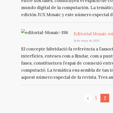
entre dos fases, constituyen el espacio de co
mundo digital de la computación. La temátic
edición JUX Mosaic y este número especial de 
Editorial Mosaic n
14 de març de 2023
El concepte hibridació fa referència a l’associ
interfícies, enteses com a llindar, com a pun
fases, constitueixen l’espai de connexió entre
computació. La temàtica ens sembla de tan i
aquest número especial de la revista. Tres an.
1
2