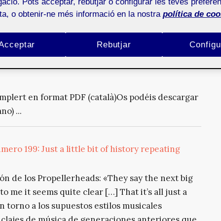
timedia, que abarca desde proyectos audiovisuales
ació. Pots acceptar, rebutjar o configurar les teves preferèn
ota, o obtenir-ne més informació en la nostra
política de coo
sformación significativa en las últimas décadas.
as por voces ma...
Acceptar
Rebutjar
Configu
mplert en format PDF (català)Os podéis descargar
o) ...
ero 199: Just a little bit of history repeating
ión de los Propellerheads: «They say the next big
o me it seems quite clear […] That it’s all just a
 en torno a los supuestos estilos musicales
iclajes de música de generaciones anteriores que