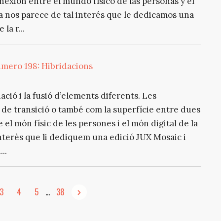
nexión entre el mundo físico de las personas y el
a nos parece de tal interés que le dedicamos una
la r...
úmero 198: Hibridacions
ació i la fusió d’elements diferents. Les
t de transició o també com la superfície entre dues
 el món físic de les persones i el món digital de la
nterès que li dediquem una edició JUX Mosaic i
..
3
4
5
...
38