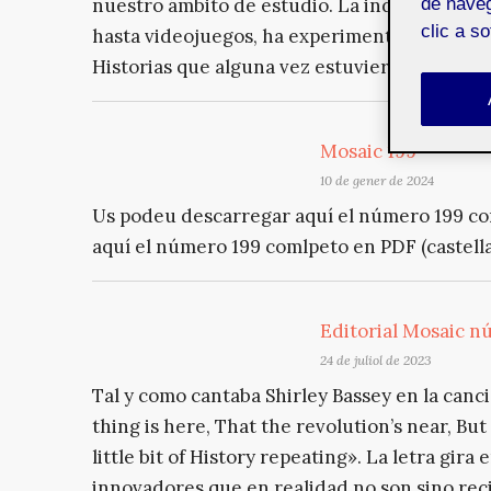
nuestro ámbito de estudio. La industria mul
de naveg
clic a s
hasta videojuegos, ha experimentado una tran
Historias que alguna vez estuvieron dominad
Mosaic 199
10 de gener de 2024
Us podeu descarregar aquí el número 199 co
aquí el número 199 comlpeto en PDF (castellan
Editorial Mosaic núm
24 de juliol de 2023
Tal y como cantaba Shirley Bassey en la canc
thing is here, That the revolution’s near, But t
little bit of History repeating». La letra gira
innovadores que en realidad no son sino rec