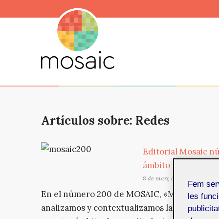
Artículos sobre: Redes
Editorial Mosaic n
ámbito multimedia
8 de març de 2024
Fem ser
En el número 200 de MOSAIC, «Mujeres: visi
les funci
analizamos y contextualizamos las aportaci
publicit