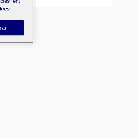
cies fent
kies.
rar