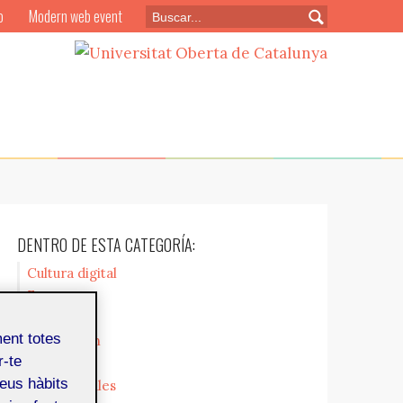
o
Modern web event
DENTRO DE ESTA CATEGORÍA:
Cultura digital
Empresa
Formación
ment totes
Legislación
r-te
Mercado
teus hàbits
Profesionales