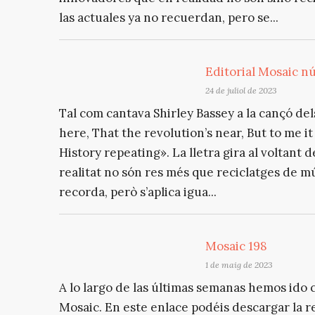
las actuales ya no recuerdan, pero se...
Editorial Mosaic núm
24 de juliol de 2023
Tal com cantava Shirley Bassey a la cançó del
here, That the revolution’s near, But to me it s
History repeating». La lletra gira al voltant 
realitat no són res més que reciclatges de mú
recorda, però s’aplica igua...
Mosaic 198
1 de maig de 2023
A lo largo de las últimas semanas hemos ido
Mosaic. En este enlace podéis descargar la r