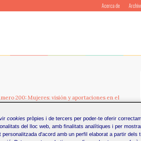
Acerca de
Archiv
úmero 200: Mujeres: visión y aportaciones en el
vir
cookies
pròpies i de tercers per poder-te oferir correcta
ón y aportaciones en el ámbito multimedia»,
onalitats del lloc web, amb finalitats analítiques i per mostra
ones de las mujeres —cada vez más presentes— en
at personalitzada d'acord amb un perfil elaborat a partir dels 