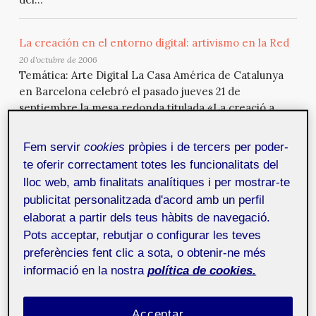
La creación en el entorno digital: artivismo en la Red
20 d'octubre de 2006
Temática: Arte Digital La Casa América de Catalunya
en Barcelona celebró el pasado jueves 21 de
septiembre la mesa redonda titulada «La creació a
l’entorn digital», que estaba incluida dentro del
programa «Cooptecart: Cooperació, tecnologia i art»,
Fem servir
cookies
pròpies i de tercers per poder-
un ciclo formado por tres mesas redondas que tenían
te oferir correctament totes les funcionalitats del
como tema central la red y los proyectos cooperativos
lloc web, amb finalitats analítiques i per mostrar-te
que están surgiendo con Internet como medio de
publicitat personalitzada d'acord amb un perfil
trabajo y m...
elaborat a partir dels teus hàbits de navegació.
Pots acceptar, rebutjar o configurar les teves
Pere Soldevila
5 d'abril de 2006
preferències fent clic a sota, o obtenir-ne més
Pere Soldevila, gerente de la galería de arte
informació en la nostra
política de cookies.
Metropolitana Barcelona y Oscar Abril Ascaso, co-
comisario de exposiciones de Sonar y programador
del Centro de Arte Santa Mónica de Barcelona nos
Acceptar