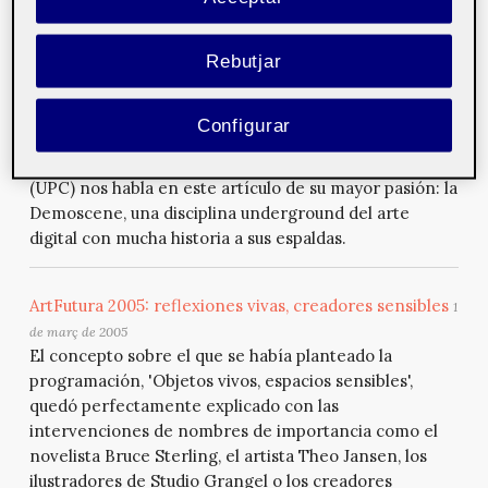
explican su particular visión del arte digital y de su
situación actual en España.
Rebutjar
Demoscene: Arte en Tiempo Real
5 d'abril de 2006
Configurar
David Domingo Alegre, profesor de la facultad de
Informática de la Universitat Politècnica de Catalunya
(UPC) nos habla en este artículo de su mayor pasión: la
Demoscene, una disciplina underground del arte
digital con mucha historia a sus espaldas.
ArtFutura 2005: reflexiones vivas, creadores sensibles
1
de març de 2005
El concepto sobre el que se había planteado la
programación, 'Objetos vivos, espacios sensibles',
quedó perfectamente explicado con las
intervenciones de nombres de importancia como el
novelista Bruce Sterling, el artista Theo Jansen, los
ilustradores de Studio Grangel o los creadores