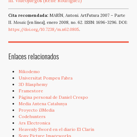
III. Videojuegos (René Rodríguez)
Cita recomendada:
MARÍN, Antoni. ArtFutura 2007 – Parte
II.
Mosaic
[en línea], enero 2008, no. 62. ISSN: 1696-3296. DOI:
https://doi.org/10.7238/m.n62.0805
.
Enlaces relacionados
Nikodemo
Universitat Pompeu Fabra
3D Blasphemy
Framestore
Página personal de Daniel Crespo
Media Antena Catalunya
Proyecto i3Media
Codehunters
Ars Electronica
Heavenly Sword en el diario El Clarín
Sony Picture Imageworks