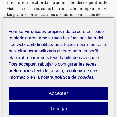
creadores que abordan la animación desde puntos de
vista tan dispares como la producción independiente,
las grandes producciones o el asumir encargos de
outsourcing
de empresas estadounidenses que abren
colaboraciones con la producción española.
Fem servir
cookies
pròpies i de tercers per poder-
Niko y Raúl Escolano, de
Nikodemo
, destacaron
te oferir correctament totes les funcionalitats del
analogías de sus planteamientos de animación en
lloc web, amb finalitats analítiques i per mostrar-te
Flash con metodologías de trabajo próximas a los
publicitat personalitzada d'acord amb un perfil
entornos 3D. Comentaron el papel del desglose de
elaborat a partir dels teus hàbits de navegació.
personajes y la reutilización de elementos en sus flujos
Pots acceptar, rebutjar o configurar les teves
de trabajo. También el hecho de que en la temporada
preferències fent clic a sota, o obtenir-ne més
actual de
Cálico Electrónico
han introducido la
informació en la nostra
política de cookies.
interactividad en sus producciones.
Por su parte, Marco Romeo presentó su trabajo dentro
Acceptar
del grupo de tecnologías interactivas de la
Universitat
Pompeu Fabra
. Su marco de investigación se centra
en la creación de motores de animación que permitan
Rebutjar
la automatización de
renders
y faciliten el trabajo con