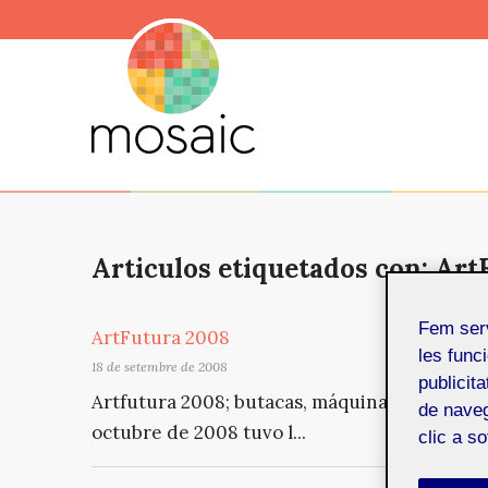
Articulos etiquetados con: Art
Fem ser
ArtFutura 2008
les funci
18 de setembre de 2008
publicit
Artfutura 2008; butacas, máquinas, almas y s
de naveg
octubre de 2008 tuvo l...
clic a s