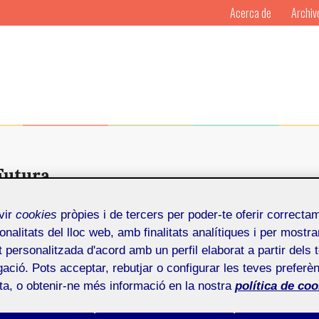
Acerca de
Archiv
Futura
vir
cookies
pròpies i de tercers per poder-te oferir correcta
onalitats del lloc web, amb finalitats analítiques i per mostra
at personalitzada d'acord amb un perfil elaborat a partir dels 
u contrapunto crítico. La última semana de
ació. Pots acceptar, rebutjar o configurar les teves preferèn
ota, o obtenir-ne més informació en la nostra
política de coo