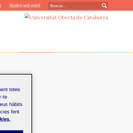
o
Modern web event
ment totes
r-te
teus hàbits
cies fent
kies.