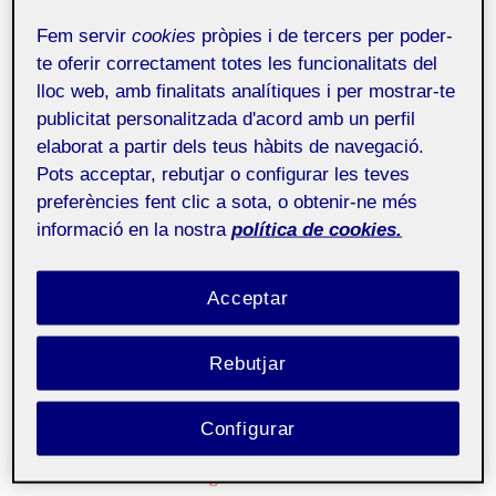
al Santa Mònica i al Círculo de Bellas
Fem servir
cookies
pròpies i de tercers per poder-
Artes el 2026.
te oferir correctament totes les funcionalitats del
lloc web, amb finalitats analítiques i per mostrar-te
Conferencia virtual #CCSEFutures
publicitat personalitzada d'acord amb un perfil
25 de maig de 2020
elaborat a partir dels teus hàbits de navegació.
Noticia sobre la conferencia online impulsada por el
Pots acceptar, rebutjar o configurar les teves
CCSE para debatir sobre el futuro de los festivales y
preferències fent clic a sota, o obtenir-ne més
otr...
informació en la nostra
política de cookies.
Especial COVID-19. Colección de
Acceptar
recursos culturales en abierto
6 de
maig de 2020
Artículo con una selección de enlaces a recursos
Rebutjar
culturales en abierto que han surgido estos días.
Configurar
«Memòries en Trànsit», nuevas
tecnologías al servicio de la historia