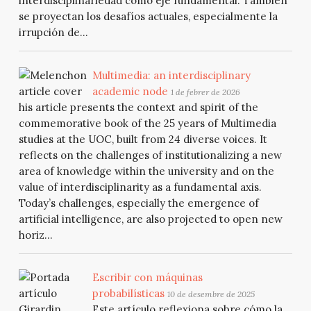
interdisciplinariedad como eje fundamental. También
se proyectan los desafíos actuales, especialmente la
irrupción de...
Multimedia: an interdisciplinary
academic node
1 de febrer de 2026
his article presents the context and spirit of the
commemorative book of the 25 years of Multimedia
studies at the UOC, built from 24 diverse voices. It
reflects on the challenges of institutionalizing a new
area of knowledge within the university and on the
value of interdisciplinarity as a fundamental axis.
Today’s challenges, especially the emergence of
artificial intelligence, are also projected to open new
horiz...
Escribir con máquinas
probabilísticas
10 de desembre de 2025
Este artículo reflexiona sobre cómo la