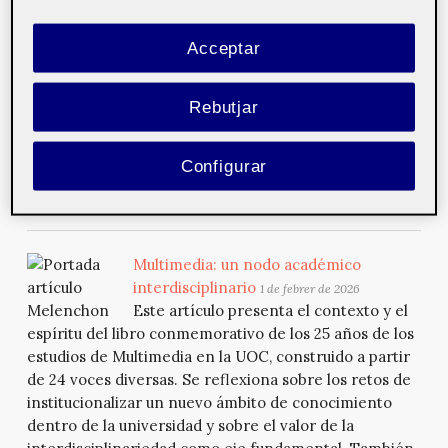
Aquest article presenta el context i
l’esperit del llibre commemoratiu dels 25 anys dels
Acceptar
estudis de Multimèdia a la UOC, construït a partir de
24 veus diverses.S’hi reflexiona sobre els reptes
Rebutjar
d’institucionalitzar un àmbit de coneixement nou dins
la universitat i sobre el valor de la interdisciplinarietat
com a eix fonamental.També es projecten els
Configurar
desafiaments actuals, especialment la irrupció de la
intel·ligència a...
Multimedia: un nodo académico
interdisciplinario
1 de febrer de 2026
Este artículo presenta el contexto y el
espíritu del libro conmemorativo de los 25 años de los
estudios de Multimedia en la UOC, construido a partir
de 24 voces diversas. Se reflexiona sobre los retos de
institucionalizar un nuevo ámbito de conocimiento
dentro de la universidad y sobre el valor de la