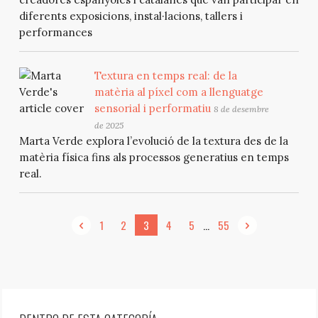
diferents exposicions, instal·lacions, tallers i
performances
Textura en temps real: de la
matèria al píxel com a llenguatge
sensorial i performatiu
8 de desembre
de 2025
Marta Verde explora l’evolució de la textura des de la
matèria física fins als processos generatius en temps
real.
...
1
2
3
4
5
55