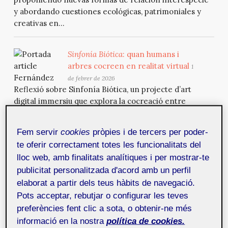
y abordando cuestiones ecológicas, patrimoniales y
creativas en...
Sinfonía Biótica
: quan humans i
arbres cocreen en realitat virtual
1
de febrer de 2026
Reflexió sobre Sinfonía Biótica, un projecte d’art
digital immersiu que explora la cocreació entre
humans i organismes vegetals mitjançant la realitat
virtual i la traducció de dades bioelèctriques. L’article
Fem servir
cookies
pròpies i de tercers per poder-
analitza com la tecnologia pot actuar com a interfície
te oferir correctament totes les funcionalitats del
per reconnectar amb la natura, proposant noves
lloc web, amb finalitats analítiques i per mostrar-te
formes de relació interespeècie i abordant qüestions
publicitat personalitzada d'acord amb un perfil
ecològiques, patrimonials i creatives en el context
elaborat a partir dels teus hàbits de navegació.
del...
Pots acceptar, rebutjar o configurar les teves
preferències fent clic a sota, o obtenir-ne més
Multimèdia: un node acadèmic
informació en la nostra
política de cookies.
interdisciplinari
1 de febrer de 2026