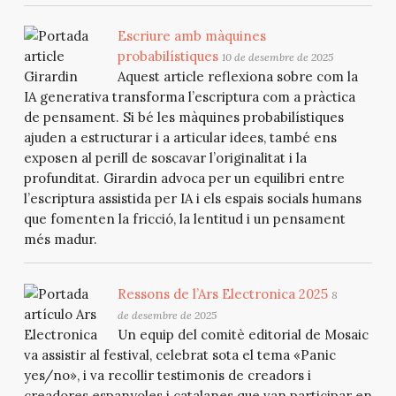
Escriure amb màquines
probabilístiques
10 de desembre de 2025
Aquest article reflexiona sobre com la
IA generativa transforma l’escriptura com a pràctica
de pensament. Si bé les màquines probabilístiques
ajuden a estructurar i a articular idees, també ens
exposen al perill de soscavar l’originalitat i la
profunditat. Girardin advoca per un equilibri entre
l’escriptura assistida per IA i els espais socials humans
que fomenten la fricció, la lentitud i un pensament
més madur.
Ressons de l’Ars Electronica 2025
8
de desembre de 2025
Un equip del comitè editorial de Mosaic
va assistir al festival, celebrat sota el tema «Panic
yes/no», i va recollir testimonis de creadors i
creadores espanyoles i catalanes que van participar en